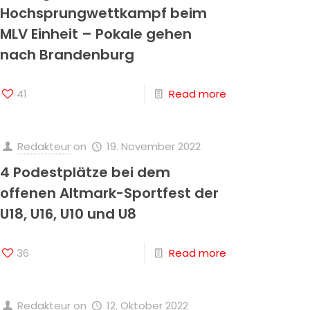
Hochsprungwettkampf beim
MLV Einheit – Pokale gehen
nach Brandenburg
41
Read more
Redakteur
on
19. November 2022
4 Podestplätze bei dem
offenen Altmark-Sportfest der
U18, U16, U10 und U8
36
Read more
Redakteur
on
12. Oktober 2022