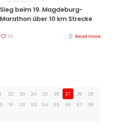
Sieg beim 19. Magdeburg-
Marathon über 10 km Strecke
50
Read more
1
22
23
24
25
26
27
28
29
0
51
52
53
54
55
56
57
58