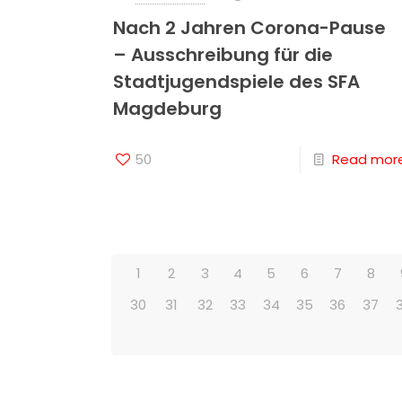
Nach 2 Jahren Corona-Pause
– Ausschreibung für die
Stadtjugendspiele des SFA
Magdeburg
50
Read mor
1
2
3
4
5
6
7
8
30
31
32
33
34
35
36
37