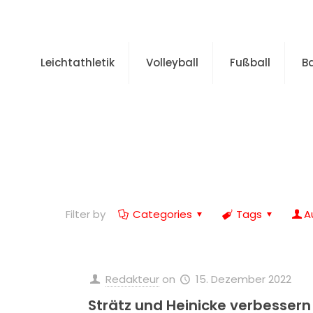
Leichtathletik
Volleyball
Fußball
B
Filter by
Categories
Tags
A
Redakteur
on
15. Dezember 2022
Strätz und Heinicke verbessern