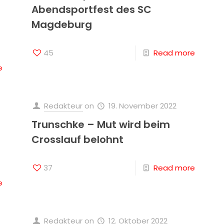
Abendsportfest des SC
Magdeburg
45
Read more
e
Redakteur
on
19. November 2022
Trunschke – Mut wird beim
Crosslauf belohnt
37
Read more
e
Redakteur
on
12. Oktober 2022