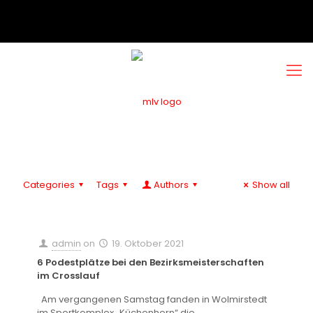
Categories
Tags
Authors
Show all
admin
on
19. Oktober 2021
6 Podestplätze bei den Bezirksmeisterschaften
im Crosslauf
Am vergangenen Samstag fanden in Wolmirstedt
im Sportkomplex „Küchenhorn“ die