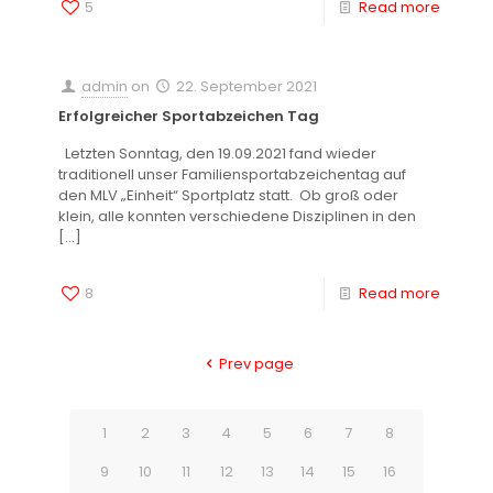
5
Read more
admin
on
22. September 2021
Erfolgreicher Sportabzeichen Tag
Letzten Sonntag, den 19.09.2021 fand wieder
traditionell unser Familiensportabzeichentag auf
den MLV „Einheit“ Sportplatz statt. Ob groß oder
klein, alle konnten verschiedene Disziplinen in den
[…]
8
Read more
Prev page
1
2
3
4
5
6
7
8
9
10
11
12
13
14
15
16