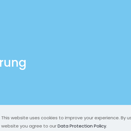
ärung
This website uses cookies to improve your experience. By us
served |
website you agree to our
Data Protection Policy
.