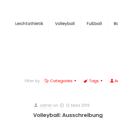
Leichtathletik
Volleyball
Fußball
B
Filter by
Categories
Tags
A
admin
on
12. März 2019
Volleyball: Ausschreibung