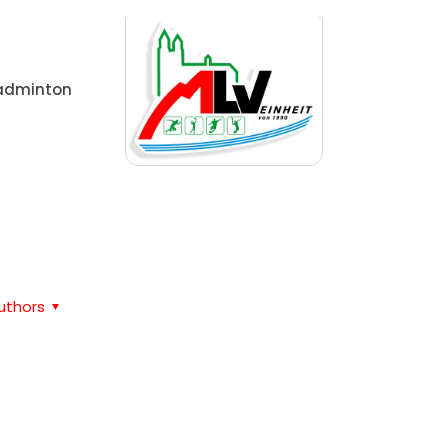
adminton
Home
Sand
uthors