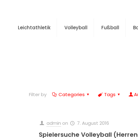
Leichtathletik
Volleyball
Fußball
B
Filter by
Categories
Tags
A
admin
on
7. August 2016
Spielersuche Volleyball (Herren