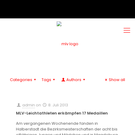
Categories
Tags
Authors
Show all
admin
on
8. Juli 2013
MLV-Leichtathleten erkämpfen 17 Medaillen
Am vergangenen Wochenende fanden in
Halberstadt die Bezirksmeisterschaften der acht bis
elfjährigen Jungen und Mädchen und in Magdeburg