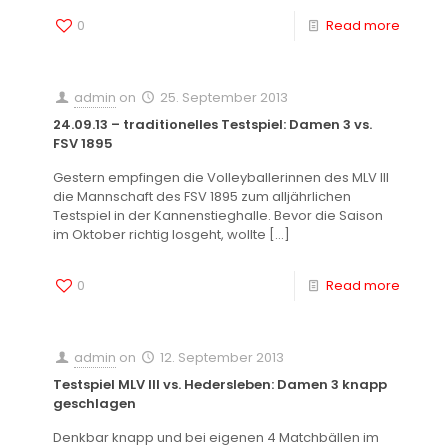
0
Read more
admin
on
25. September 2013
24.09.13 – traditionelles Testspiel: Damen 3 vs.
FSV 1895
Gestern empfingen die Volleyballerinnen des MLV III
die Mannschaft des FSV 1895 zum alljährlichen
Testspiel in der Kannenstieghalle. Bevor die Saison
im Oktober richtig losgeht, wollte
[…]
0
Read more
admin
on
12. September 2013
Testspiel MLV III vs. Hedersleben: Damen 3 knapp
geschlagen
Denkbar knapp und bei eigenen 4 Matchbällen im