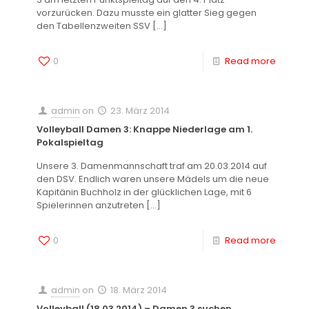
vorzurücken. Dazu musste ein glatter Sieg gegen
den Tabellenzweiten SSV
[…]
0
Read more
admin
on
23. März 2014
Volleyball Damen 3: Knappe Niederlage am 1.
Pokalspieltag
Unsere 3. Damenmannschaft traf am 20.03.2014 auf
den DSV. Endlich waren unsere Mädels um die neue
Kapitänin Buchholz in der glücklichen Lage, mit 6
Spielerinnen anzutreten
[…]
0
Read more
admin
on
18. März 2014
Volleyball (18.03.2014) – Damen 3 suchen