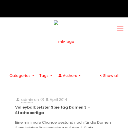
Categories
Tags
Authors
Show all
admin
on
11. April 2014
Volleyball: Letzter Spieltag Damen 3 –
Stadtoberliga
Eine minimale Chance bestand noch für die Damen
3 am letzten Punktspieltag auf den 4. Platz