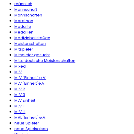
männlich
Mannschaft
Mannschaften
Marathon
Medaille
Medaillen
Medizinballstoßen
Meisterschaften
Mitspieler
Mitspieler gesucht
Mitteldeutsche Meisterschaften
Mixed
MLV
MLV "Einheit" e.V.
MLV "Einheit"e.V.
MLV 2
MLV 3
MLV Einheit
MLV II
MLV III
MVL "Einheit" e.V.
neue Spieler
neue Spielsaison