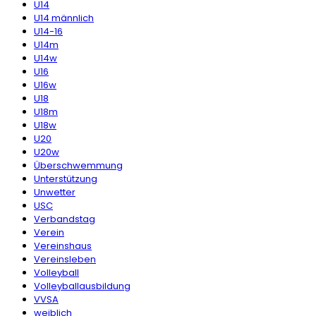
U14
U14 männlich
U14-16
U14m
U14w
U16
U16w
U18
U18m
U18w
U20
U20w
Überschwemmung
Unterstützung
Unwetter
USC
Verbandstag
Verein
Vereinshaus
Vereinsleben
Volleyball
Volleyballausbildung
VVSA
weiblich