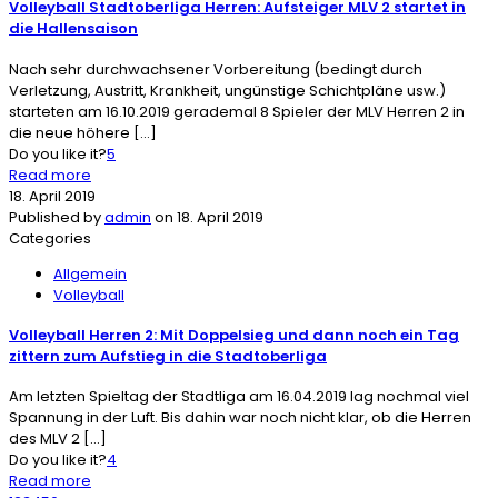
Volleyball Stadtoberliga Herren: Aufsteiger MLV 2 startet in
die Hallensaison
Nach sehr durchwachsener Vorbereitung (bedingt durch
Verletzung, Austritt, Krankheit, ungünstige Schichtpläne usw.)
starteten am 16.10.2019 gerademal 8 Spieler der MLV Herren 2 in
die neue höhere
[…]
Do you like it?
5
Read more
18. April 2019
Published by
admin
on
18. April 2019
Categories
Allgemein
Volleyball
Volleyball Herren 2: Mit Doppelsieg und dann noch ein Tag
zittern zum Aufstieg in die Stadtoberliga
Am letzten Spieltag der Stadtliga am 16.04.2019 lag nochmal viel
Spannung in der Luft. Bis dahin war noch nicht klar, ob die Herren
des MLV 2
[…]
Do you like it?
4
Read more