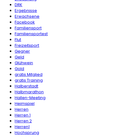
DRK
Ergebnisse
Erwachsene
Facebook
Familiensport
Familiensportest
Flut
Freizeitsport
Gegner
Geld
Glühwein
Gold
gratis Mitglied
gratis Training
Halberstadt
Halbmarathon
Hallen-Meeting
Heimspiel
Herren
Herren 1
Herren 2
Herren1
Hochsprung