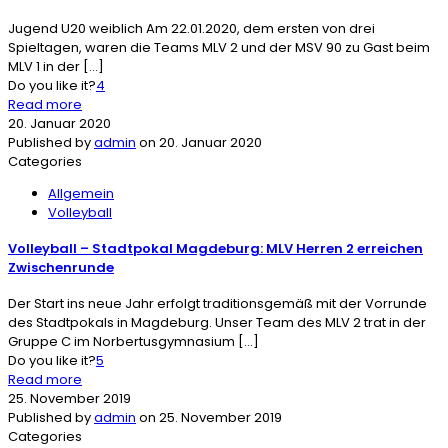
Jugend U20 weiblich Am 22.01.2020, dem ersten von drei
Spieltagen, waren die Teams MLV 2 und der MSV 90 zu Gast beim
MLV 1 in der
[…]
Do you like it?
4
Read more
20. Januar 2020
Published by
admin
on
20. Januar 2020
Categories
Allgemein
Volleyball
Volleyball – Stadtpokal Magdeburg: MLV Herren 2 erreichen
Zwischenrunde
Der Start ins neue Jahr erfolgt traditionsgemäß mit der Vorrunde
des Stadtpokals in Magdeburg. Unser Team des MLV 2 trat in der
Gruppe C im Norbertusgymnasium
[…]
Do you like it?
5
Read more
25. November 2019
Published by
admin
on
25. November 2019
Categories