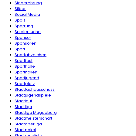
Siegerehrung
Silber
Social Media
Spaß
Sperrung
Spielersuche
Sponsor
Sponsoren
Sport
Sportabzeichen
Sportfest
Sporthalle
Sporthallen
Sportjugend
Sportplatz
Stadtfachausschuss
Stadtjugendspiele
Stadtlauf
Stadtliga
Stadtliga Magdeburg
Stadtmeisterschaft
Stadtoberliga
Stadtpokal
Stadtrangliste