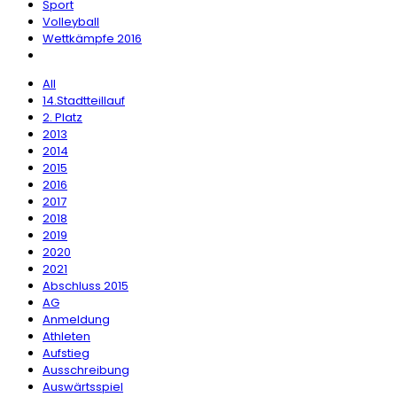
Sport
Volleyball
Wettkämpfe 2016
All
14.Stadtteillauf
2. Platz
2013
2014
2015
2016
2017
2018
2019
2020
2021
Abschluss 2015
AG
Anmeldung
Athleten
Aufstieg
Ausschreibung
Auswärtsspiel