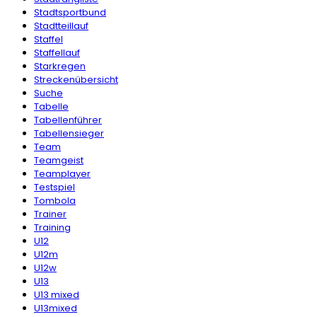
Stadtsportbund
Stadtteillauf
Staffel
Staffellauf
Starkregen
Streckenübersicht
Suche
Tabelle
Tabellenführer
Tabellensieger
Team
Teamgeist
Teamplayer
Testspiel
Tombola
Trainer
Training
U12
U12m
U12w
U13
U13 mixed
U13mixed