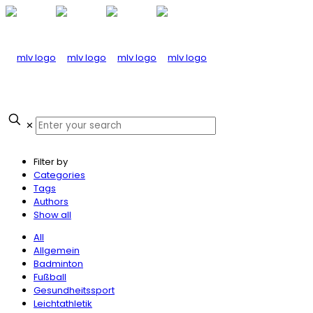
✕
Home
Herren 2
Filter by
Categories
Tags
Authors
Show all
All
Allgemein
Badminton
Fußball
Gesundheitssport
Leichtathletik