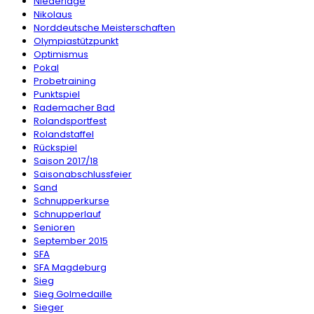
Niederlage
Nikolaus
Norddeutsche Meisterschaften
Olympiastützpunkt
Optimismus
Pokal
Probetraining
Punktspiel
Rademacher Bad
Rolandsportfest
Rolandstaffel
Rückspiel
Saison 2017/18
Saisonabschlussfeier
Sand
Schnupperkurse
Schnupperlauf
Senioren
September 2015
SFA
SFA Magdeburg
Sieg
Sieg Golmedaille
Sieger