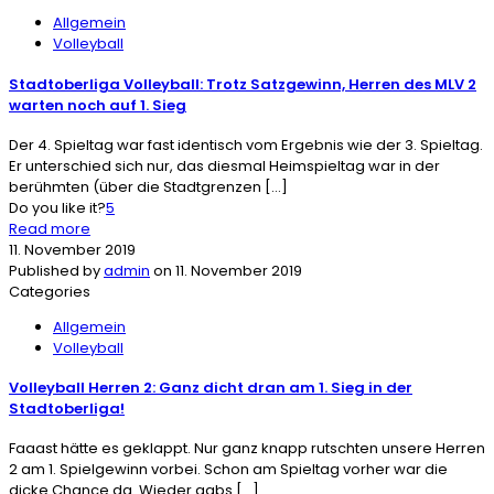
Allgemein
Volleyball
Stadtoberliga Volleyball: Trotz Satzgewinn, Herren des MLV 2
warten noch auf 1. Sieg
Der 4. Spieltag war fast identisch vom Ergebnis wie der 3. Spieltag.
Er unterschied sich nur, das diesmal Heimspieltag war in der
berühmten (über die Stadtgrenzen
[…]
Do you like it?
5
Read more
11. November 2019
Published by
admin
on
11. November 2019
Categories
Allgemein
Volleyball
Volleyball Herren 2: Ganz dicht dran am 1. Sieg in der
Stadtoberliga!
Faaast hätte es geklappt. Nur ganz knapp rutschten unsere Herren
2 am 1. Spielgewinn vorbei. Schon am Spieltag vorher war die
dicke Chance da. Wieder gabs
[…]