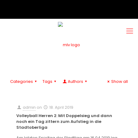
Categories
Tags
Authors
Show all
admin
on
18. April 2019
Volleyball Herren 2: Mit Doppelsieg und dann
noch ein Tag zittern zum Aufstieg in die
Stadtoberliga
Am letzten Spieltag der Stadtliga am 16.04.2019 lag