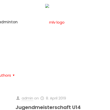
adminton
Home
Kritzmannstrasse
uthors
admin
on
8. April 2019
Jugendmeisterschaft U14