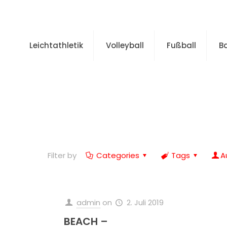
Leichtathletik
Volleyball
Fußball
B
Filter by
Categories
Tags
A
admin
on
2. Juli 2019
BEACH –