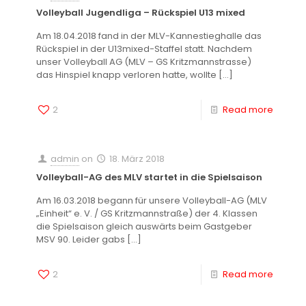
Volleyball Jugendliga – Rückspiel U13 mixed
Am 18.04.2018 fand in der MLV-Kannestieghalle das
Rückspiel in der U13mixed-Staffel statt. Nachdem
unser Volleyball AG (MLV – GS Kritzmannstrasse)
das Hinspiel knapp verloren hatte, wollte
[…]
2
Read more
admin
on
18. März 2018
Volleyball-AG des MLV startet in die Spielsaison
Am 16.03.2018 begann für unsere Volleyball-AG (MLV
„Einheit“ e. V. / GS Kritzmannstraße) der 4. Klassen
die Spielsaison gleich auswärts beim Gastgeber
MSV 90. Leider gabs
[…]
2
Read more