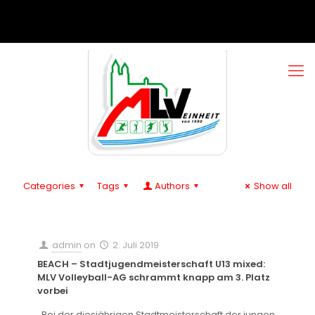
Categories
Tags
Authors
Show all
admin
on
2. Juli 2019
BEACH – Stadtjugendmeisterschaft U13 mixed:
MLV Volleyball-AG schrammt knapp am 3. Platz
vorbei
Bei der diesjährigen Stadtmeisterschaft der jungen