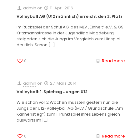
admin
on
11. April 2016
Volleyball AG (U12 männlich) erreicht den 2. Platz
Im Rückspiel der Schul AG des MLV „Einheit“ e.V. & GS
Kritzmannstrasse in der Jugendliga Magdeburg
steigerten sich die Jungs im Vergleich zum Hinspiel
deutlich. Schon
[…]
0
Read more
admin
on
27. März 2014
Volleyball: 1. Spieltag Jungen U12
Wie schon vor 2 Wochen mussten gestern nun die
Jungs der U12-Volleyball AG (MLV / Grundschule „Am
Kannenstieg“) zum 1. Punktspiel ihres Lebens gleich
auswärts im
[…]
0
Read more