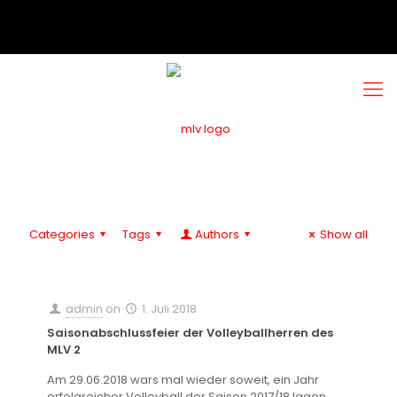
Categories
Tags
Authors
Show all
admin
on
1. Juli 2018
Saisonabschlussfeier der Volleyballherren des
MLV 2
Am 29.06.2018 wars mal wieder soweit, ein Jahr
erfolgreicher Volleyball der Saison 2017/18 lagen