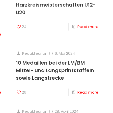
Harzkreismeisterschaften U12-
U20
24
Read more
e
Redakteur
on
6. Mai 2024
10 Medaillen bei der LM/BM
Mittel- und Langsprintstaffeln
sowie Langstrecke
e
26
Read more
Redakteur
on
28. April 2024