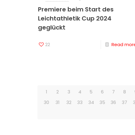
Premiere beim Start des
Leichtathletik Cup 2024
geglückt
22
Read mor
1
2
3
4
5
6
7
8
30
31
32
33
34
35
36
37