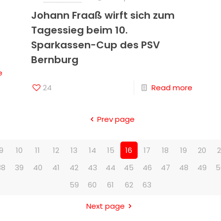
Johann Fraaß wirft sich zum
Tagessieg beim 10.
Sparkassen-Cup des PSV
Bernburg
e
24
Read more
Prev page
9
10
11
12
13
14
15
16
17
18
19
20
2
38
39
40
41
42
43
44
45
46
47
48
49
5
59
60
61
62
63
Next page