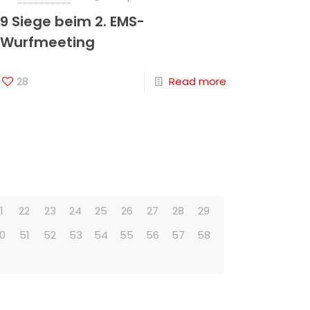
9 Siege beim 2. EMS-
Wurfmeeting
28
Read more
1
22
23
24
25
26
27
28
29
0
51
52
53
54
55
56
57
58