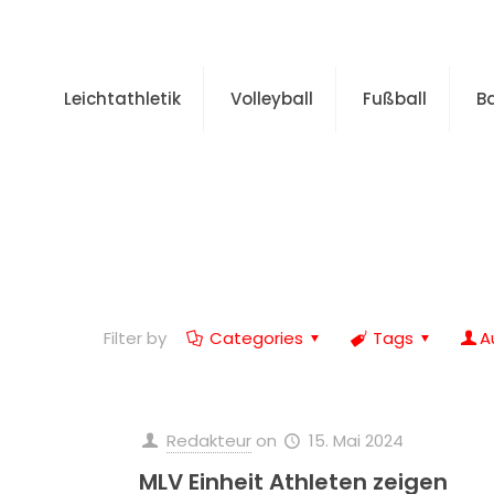
Leichtathletik
Volleyball
Fußball
B
Filter by
Categories
Tags
A
Redakteur
on
15. Mai 2024
MLV Einheit Athleten zeigen