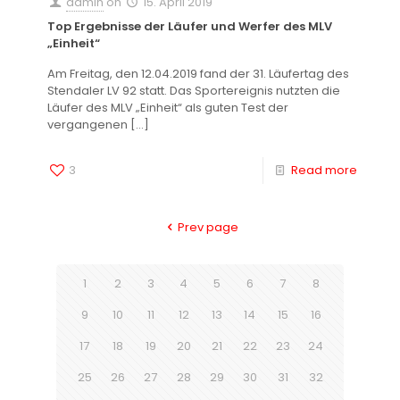
admin
on
15. April 2019
Top Ergebnisse der Läufer und Werfer des MLV
„Einheit“
Am Freitag, den 12.04.2019 fand der 31. Läufertag des
Stendaler LV 92 statt. Das Sportereignis nutzten die
Läufer des MLV „Einheit“ als guten Test der
vergangenen
[…]
3
Read more
Prev page
1
2
3
4
5
6
7
8
9
10
11
12
13
14
15
16
17
18
19
20
21
22
23
24
25
26
27
28
29
30
31
32