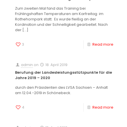
Zum zweiten Mal fand das Training bei
Frühlingshaften Temperaturen am Karfreitag im
Rothehornpark statt. Es wurde fleißig an der
Kordination und der Schnelligkeit gearbeitet. Nach
der
[…]
3
Read more
admin
on
18. April 2019
Berufung der Landesleistungsstützpunkte für die
Jahre 2019 – 2020
durch den Präsidenten des LVSA Sachsen – Anhalt
am 12.04.-2019 in Schönebeck.
4
Read more