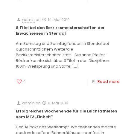
admin
on
14. Mai 2019
8 Titel bei den Berzirksmeisterschaften der
Erwachsenen in Stendal
Am Samstag und Sonntag fanden in Stendal bei
durchschnittlichem Wetterdie
Bezirksmeisterschaften statt. Susanne Pfeifer-
Böcker konnte sich über 3 Titel in den Disziplinen
100m, Weitsprung und Staffel
[…]
4
Read more
admin
on
8. Mai 2019
Erfolgreiches Wochenende für die Leichtathleten
vom MLV „Einheit“
Den Auftakt des Wettkampf-Wochenendes machte
das landesoffene Bahneröffnungssportfest in