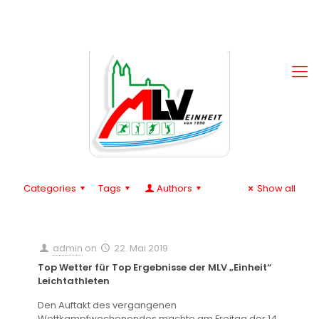
Categories
Tags
Authors
Show all
admin
on
22. Mai 2019
Top Wetter für Top Ergebnisse der MLV „Einheit“
Leichtathleten
Den Auftakt des vergangenen
Wettkampfwochenendes machte am Freitag der 14.