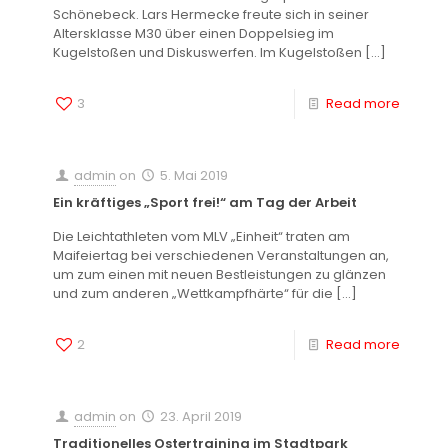
Schönebeck. Lars Hermecke freute sich in seiner
Altersklasse M30 über einen Doppelsieg im
Kugelstoßen und Diskuswerfen. Im Kugelstoßen
[…]
3
Read more
admin
on
5. Mai 2019
Ein kräftiges „Sport frei!“ am Tag der Arbeit
Die Leichtathleten vom MLV „Einheit“ traten am
Maifeiertag bei verschiedenen Veranstaltungen an,
um zum einen mit neuen Bestleistungen zu glänzen
und zum anderen „Wettkampfhärte“ für die
[…]
2
Read more
admin
on
23. April 2019
Traditionelles Ostertraining im Stadtpark