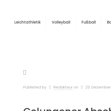
Leichtathletik
Volleyball
Fußball
B
Home
Allgem
Published by
Redakteur
on
23. Dezember