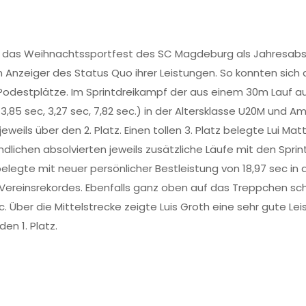
 das Weihnachtssportfest des SC Magdeburg als Jahresabsc
Anzeiger des Status Quo ihrer Leistungen. So konnten sich die
Podestplätze. Im Sprintdreikampf der aus einem 30m Lauf 
 3,85 sec, 3,27 sec, 7,82 sec.) in der Altersklasse U20M und 
 jeweils über den 2. Platz. Einen tollen 3. Platz belegte Lui M
endlichen absolvierten jeweils zusätzliche Läufe mit den Spr
elegte mit neuer persönlicher Bestleistung von 18,97 sec in d
ereinsrekordes. Ebenfalls ganz oben auf das Treppchen scha
ec. Über die Mittelstrecke zeigte Luis Groth eine sehr gute L
en 1. Platz.