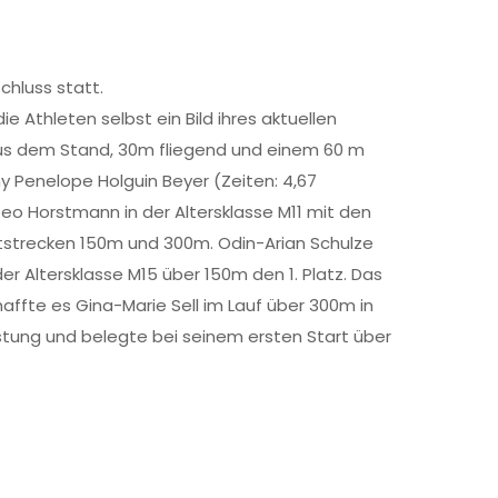
hluss statt.
 Athleten selbst ein Bild ihres aktuellen
aus dem Stand, 30m fliegend und einem 60 m
Amy Penelope Holguin Beyer (Zeiten: 4,67
atteo Horstmann in der Altersklasse M11 mit den
intstrecken 150m und 300m. Odin-Arian Schulze
er Altersklasse M15 über 150m den 1. Platz. Das
ffte es Gina-Marie Sell im Lauf über 300m in
eistung und belegte bei seinem ersten Start über