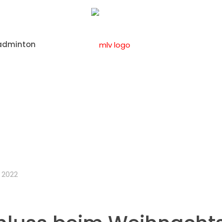
adminton
ein
Gelungener Abschluss beim Weihnachtssportfest
 2022