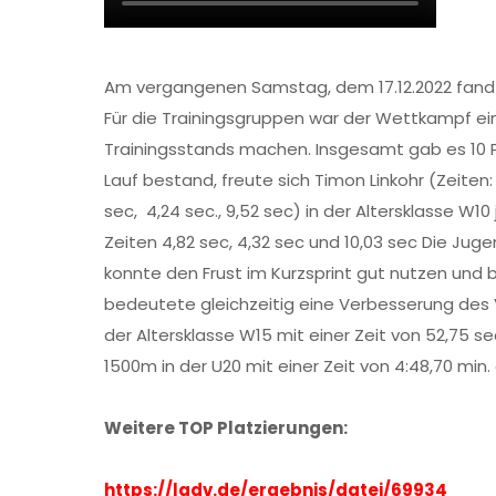
Am vergangenen Samstag, dem 17.12.2022 fand
Für die Trainingsgruppen war der Wettkampf ein 
Trainingsstands machen. Insgesamt gab es 10 
Lauf bestand, freute sich Timon Linkohr (Zeiten:
sec, 4,24 sec., 9,52 sec) in der Altersklasse W10
Zeiten 4,82 sec, 4,32 sec und 10,03 sec Die Jug
konnte den Frust im Kurzsprint gut nutzen und b
bedeutete gleichzeitig eine Verbesserung des V
der Altersklasse W15 mit einer Zeit von 52,75 s
1500m in der U20 mit einer Zeit von 4:48,70 min. d
Weitere TOP Platzierungen:
https://ladv.de/ergebnis/
datei/69934