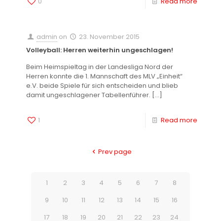
0
Read more
admin
on
23. November 2015
Volleyball: Herren weiterhin ungeschlagen!
Beim Heimspieltag in der Landesliga Nord der
Herren konnte die 1. Mannschaft des MLV „Einheit“
e.V. beide Spiele für sich entscheiden und blieb
damit ungeschlagener Tabellenführer.
[…]
1
Read more
Prev page
1
2
3
4
5
6
7
8
9
10
11
12
13
14
15
16
17
18
19
20
21
22
23
24