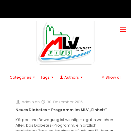
Categories
Tags
Authors
Show all
admin
on
30. Dezember 2015
Neues Diabetes – Programm im MLV „Einheit“
Körperliche Bewegung ist wichtig – egal in welchem
Alter. Das Diabetes-Programm, ein ärztlich
begleitetes Training, beginnt mit Euch am 12. Januar