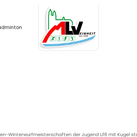
adminton
in
Junge Athleten überzeugen bei der Mitteldeutschen
schen-Winterwurfmeisterschaften der Jugend U16 mit Kugel st