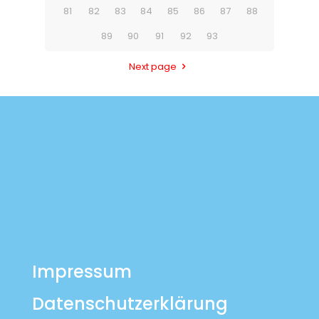
81
82
83
84
85
86
87
88
89
90
91
92
93
Next page
Impressum
Datenschutzerklärung