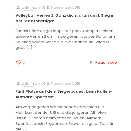
admin
on
11. November 2019
Volleyball Herren 2: Ganz dicht dran am 1. Sieg in
der Stadtoberliga!
Faaast hätte es geklappt. Nur ganz knapp rutschten
unsere Herren 2 am 1. Spielgewinn vorbei. Schon am
Spieltag vorher war die dicke Chance da. Wieder
gabs
[…]
5
Read more
admin
on
5. November 2019
Fünf Plätze auf dem Siegerpodest beim Hallen-
Altmark-Sportfest
Am vergangenen Wochenende erreichten die
Mehrkämpfer der U16 und die jüngeren Athleten
unten 10 Jahren beim offenen Hallen-Altmark-
Sportfest beste Ergebnisse. Es war ein guter Test für
die
[…]