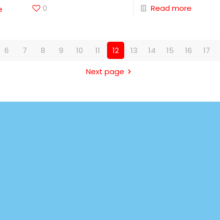
0
Read more
e
6
7
8
9
10
11
12
13
14
15
16
17
Next page