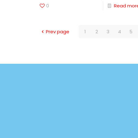
0
Read mor
Prev page
1
2
3
4
5