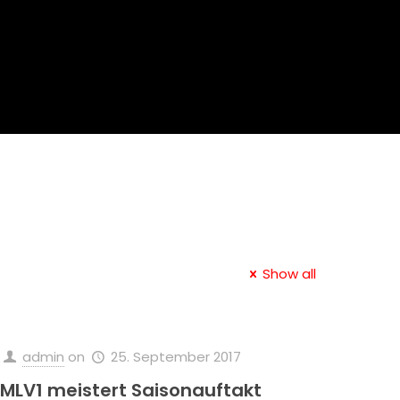
Show all
admin
on
25. September 2017
MLV1 meistert Saisonauftakt