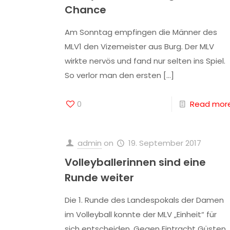
Chance
Am Sonntag empfingen die Männer des
MLV1 den Vizemeister aus Burg. Der MLV
wirkte nervös und fand nur selten ins Spiel.
So verlor man den ersten
[…]
0
Read mor
admin
on
19. September 2017
Volleyballerinnen sind eine
Runde weiter
Die 1. Runde des Landespokals der Damen
im Volleyball konnte der MLV „Einheit“ für
sich entscheiden. Gegen Eintracht Güsten