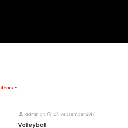
Home
Volleyball
uthors
admin
on
27. September 2017
Volleyball