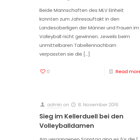
Beide Mannschaften des MLV Einheit
konnten zum Jahresauftakt in den
Landesoberligen der Männer und Frauen im
Volleyball nicht gewinnen. Jeweils beim
unmittelbaren Tabellennachbarn
verpassten sie die
[…]
0
Read mor
admin
on
8. November 2016
Sieg im Kellerduell bei den
Volleyballdamen
Am vergangenen Sonntag ging es für die 1.