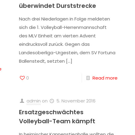
überwindet Durststrecke
Nach drei Niederlagen in Folge meldeten
sich die 1. Volleyball-Herrenmannschaft
des MLV Einheit am vierten Advent
eindrucksvoll zurück. Gegen das
Landesoberliga-Urgestein, dem SV Fortuna
Ballenstedt, setzten
[…]
e
0
Read more
admin
on
5. November 2016
Ersatzgeschwächtes
Volleyball-Team kämpft
In heimischer Kannenstieghalle wollten die