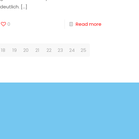
deutlich.
[…]
0
Read more
18
19
20
21
22
23
24
25