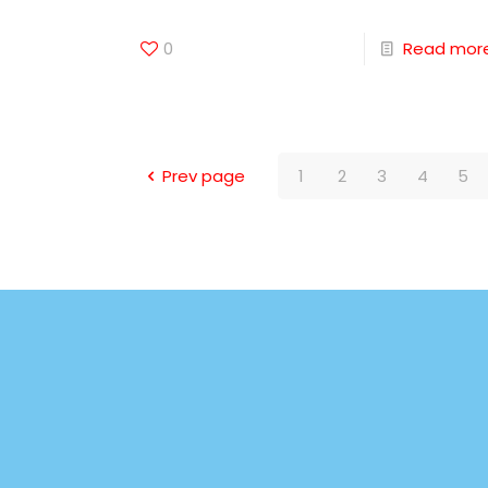
0
Read mor
Prev page
1
2
3
4
5