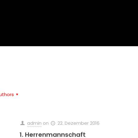
Home
Volleyball
uthors
admin
on
22. Dezember 2016
1. Herrenmannschaft