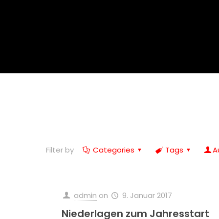
Filter by
Categories
Tags
A
admin
on
9. Januar 2017
Niederlagen zum Jahresstart