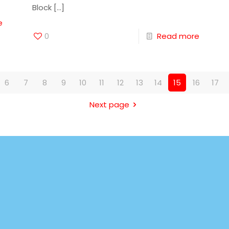
Block
[…]
e
0
Read more
6
7
8
9
10
11
12
13
14
15
16
17
Next page