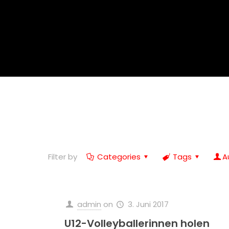
Filter by
Categories
Tags
A
admin
on
3. Juni 2017
U12-Volleyballerinnen holen