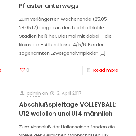
Pflaster unterwegs
Zum verlängerten Wochenende (25.05. –
28.05.17) ging es in den Leichtathletik-
Stadien heiß her. Diesmal mit dabei – die
kleinsten – Altersklasse 4/5/6. Bei der
sogenannten „Zwergenolympiade“
[…]
e
0
Read more
admin
on
3. April 2017
Abschlußspieltage VOLLEYBALL:
U12 weiblich und U14 männlich
Zum Abschluß der Hallensaison fanden die
Spiele der weiblichen Mannschaften U12