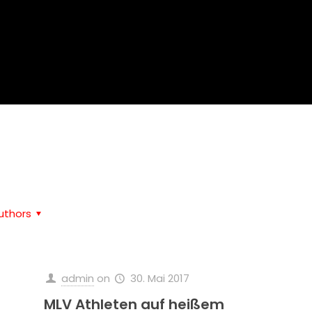
Home
Volleyball
uthors
admin
on
30. Mai 2017
MLV Athleten auf heißem