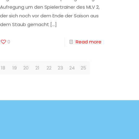
Aufregung um den Spielertrainer des MLV 2,
der sich noch vor dem Ende der Saison aus
dem Staub gemacht
[…]
0
Read more
18
19
20
21
22
23
24
25