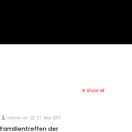
Show all
admin
on
27. Mai 2017
Familientreffen der