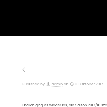
Home
Allgemein
Sooo
Published by
admin
on
18. Oktober 2017
Endlich ging es wieder los, die Saison 2017/18 s