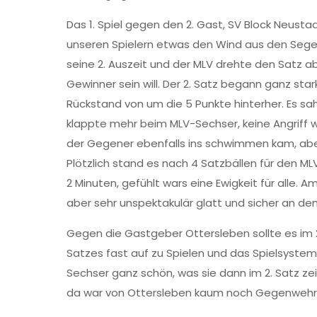
Das 1. Spiel gegen den 2. Gast, SV Block Neusta
unseren Spielern etwas den Wind aus den Segeln
seine 2. Auszeit und der MLV drehte den Satz ab
Gewinner sein will. Der 2. Satz begann ganz st
Rückstand von um die 5 Punkte hinterher. Es s
klappte mehr beim MLV-Sechser, keine Angriff wa
der Gegener ebenfalls ins schwimmen kam, abe
Plötzlich stand es nach 4 Satzbällen für den 
2 Minuten, gefühlt wars eine Ewigkeit für alle.
aber sehr unspektakulär glatt und sicher an de
Gegen die Gastgeber Ottersleben sollte es im 2
Satzes fast auf zu Spielen und das Spielsyst
Sechser ganz schön, was sie dann im 2. Satz ze
da war von Ottersleben kaum noch Gegenwehr zu