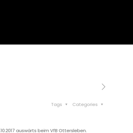
e Siege für die 2. Herren des MLV
Tags
Categories
6.10.2017 auswärts beim VfB Ottersleben.