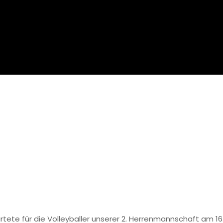
 seh’n Sieger aus, Schalalalalaaa 1. Spieltag – 2 fast perfekt
tartete für die Volleyballer unserer 2. Herrenmannschaft am 1