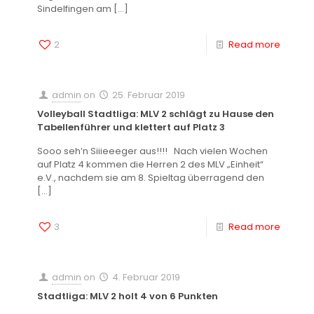
Sindelfingen am
[…]
2
Read more
admin
on
25. Februar 2019
Volleyball Stadtliga: MLV 2 schlägt zu Hause den
Tabellenführer und klettert auf Platz 3
Sooo seh’n Siiieeeger aus!!!! Nach vielen Wochen
auf Platz 4 kommen die Herren 2 des MLV „Einheit“
e.V., nachdem sie am 8. Spieltag überragend den
[…]
3
Read more
admin
on
4. Februar 2019
Stadtliga: MLV 2 holt 4 von 6 Punkten