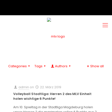
Categories
Tags
Authors
Show all
admin
on
22. März 2019
Volleyball Stadtliga: Herren 2 des MLV Einheit
holen wichtige 6 Punkte!
Am 10. Spieltag in der Stadtliga Magdeburg holen
unser Herren 2 die maximalen vollen 6 Punkte aus 2