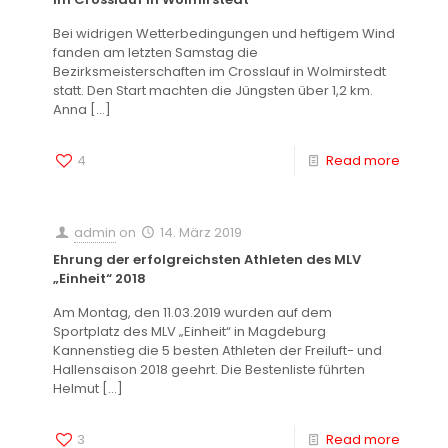
Bei widrigen Wetterbedingungen und heftigem Wind
fanden am letzten Samstag die
Bezirksmeisterschaften im Crosslauf in Wolmirstedt
statt. Den Start machten die Jüngsten über 1,2 km.
Anna
[…]
4
Read more
admin
on
14. März 2019
Ehrung der erfolgreichsten Athleten des MLV
„Einheit“ 2018
Am Montag, den 11.03.2019 wurden auf dem
Sportplatz des MLV „Einheit“ in Magdeburg
Kannenstieg die 5 besten Athleten der Freiluft- und
Hallensaison 2018 geehrt. Die Bestenliste führten
Helmut
[…]
3
Read more