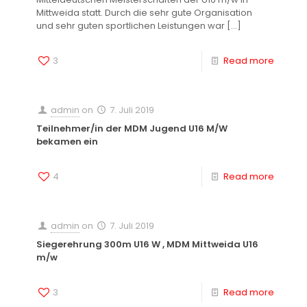
Mittweida statt. Durch die sehr gute Organisation
und sehr guten sportlichen Leistungen war
[…]
3
Read more
admin
on
7. Juli 2019
Teilnehmer/in der MDM Jugend U16 M/W
bekamen ein
4
Read more
admin
on
7. Juli 2019
Siegerehrung 300m U16 W , MDM Mittweida U16
m/w
3
Read more