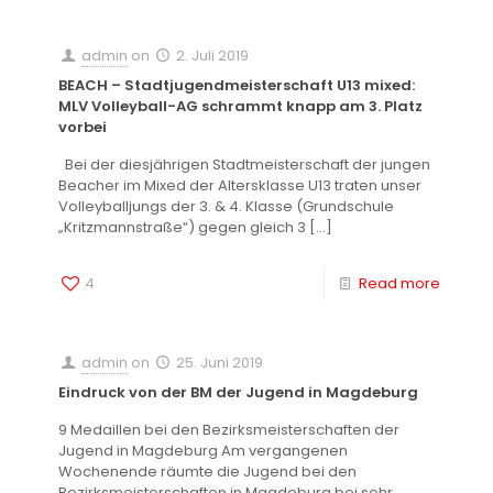
admin
on
2. Juli 2019
BEACH – Stadtjugendmeisterschaft U13 mixed:
MLV Volleyball-AG schrammt knapp am 3. Platz
vorbei
Bei der diesjährigen Stadtmeisterschaft der jungen
Beacher im Mixed der Altersklasse U13 traten unser
Volleyballjungs der 3. & 4. Klasse (Grundschule
„Kritzmannstraße“) gegen gleich 3
[…]
4
Read more
admin
on
25. Juni 2019
Eindruck von der BM der Jugend in Magdeburg
9 Medaillen bei den Bezirksmeisterschaften der
Jugend in Magdeburg Am vergangenen
Wochenende räumte die Jugend bei den
Bezirksmeisterschaften in Magdeburg bei sehr