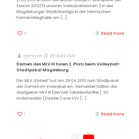
Saison 2012/13 unserer Volleyballdamen 3 in der
Magdeburger Stadtoberliga in der heimischen
Kannenstieghalle am
[…]
0
Read more
admin
on
29. April 2013
Damen des MLV III holen 2. Platz beim Volleyball-
Stadtpokal Magdeburg
Der MLV „Einheit“ lud am 28.04.2013 zum Stadtpokal
der Damen im Volleyball ein. Gemeldet hatten die
Gastgeber MLV III (derzeit Tabellenfünfter), SV
Lindenweiler (Zweiter) und SSV
[…]
1
Read more