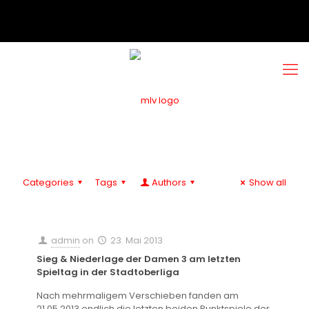
Categories
Tags
Authors
Show all
admin
on
23. Mai 2013
Sieg & Niederlage der Damen 3 am letzten
Spieltag in der Stadtoberliga
Nach mehrmaligem Verschieben fanden am
21.05.2013 endlich die letzten beiden Punktspiele der