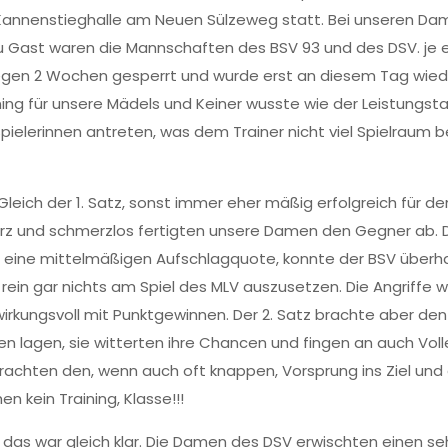
Kannenstieghalle am Neuen Sülzeweg statt. Bei unseren Dam
Zu Gast waren die Mannschaften des BSV 93 und des DSV. je e
gen 2 Wochen gesperrt und wurde erst an diesem Tag wied
ing für unsere Mädels und Keiner wusste wie der Leistungst
ielerinnen antreten, was dem Trainer nicht viel Spielraum b
leich der 1. Satz, sonst immer eher mäßig erfolgreich für de
Kurz und schmerzlos fertigten unsere Damen den Gegner ab. 
tz, eine mittelmäßigen Aufschlagquote, konnte der BSV überh
ein gar nichts am Spiel des MLV auszusetzen. Die Angriffe 
irkungsvoll mit Punktgewinnen. Der 2. Satz brachte aber de
n lagen, sie witterten ihre Chancen und fingen an auch Volley
rachten den, wenn auch oft knappen, Vorsprung ins Ziel und
n kein Training, Klasse!!!
 das war gleich klar. Die Damen des DSV erwischten einen seh