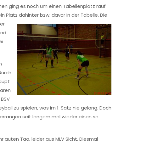
en ging es noch um einen Tabellenplatz rauf
in Plat
z dahinter bzw. davor in der Tabelle. Die
er
and
ei
n
Durch
aupt
waren
n BSV
ball zu spielen, was im 1. Satz nie gelang. Doch
 errangen seit langem mal wieder einen so
r guten Tag, leider aus MLV Sicht. Diesmal