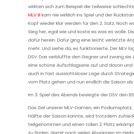
wirkten sich zum Beispiel die teilweise schlechte
MLV III
kam nie wirklich ins Spiel und der Rückst
Kopf wieder klar werden für den 2. Satz. Noch 
Sieg her, egal wie und koste es was es wolle. D
dafür herein. Dafür ging eine leicht verletzte An
mehr. Und siehe da, es funktionierte. Der MLV 
DSV. Das verblüffte den Gegner und zwang sie 
eine schöne Aufschlagserie auf und davon und 
auch in fast aussichtsloser Lage durch Strate
vom Platz gehen und nun endlich die Saison als 
Im 3. Spiel des Abends besiegte der DSV den BSV
Das Ziel unserer MLV-Damen, ein Podiumsplatz, 
Hälfte der Saison kannte, wird trotzdem zufrie
teilgenommen und einen tollen 2. Platz erkämpf
zu finden, damit nach vielen Abgängen im Herb