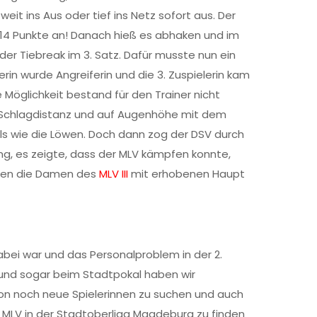
weit ins Aus oder tief ins Netz sofort aus. Der
f 14 Punkte an! Danach hieß es abhaken und im
er Tiebreak im 3. Satz. Dafür musste nun ein
rin wurde Angreiferin und die 3. Zuspielerin kam
re Möglichkeit bestand für den Trainer nicht
in Schlagdistanz und auf Augenhöhe mit dem
ls wie die Löwen. Doch dann zog der DSV durch
ng, es zeigte, dass der MLV kämpfen konnte,
nnten die Damen des
MLV III
mit erhobenen Haupt
abei war und das Personalproblem in der 2.
t und sogar beim Stadtpokal haben wir
ison noch neue Spielerinnen zu suchen und auch
 MLV in der Stadtoberliga Magdeburg zu finden