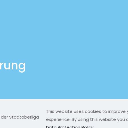
ärung
This website uses cookies to improve 
experience. By using this website you 
served |
Data Protection Policy
.