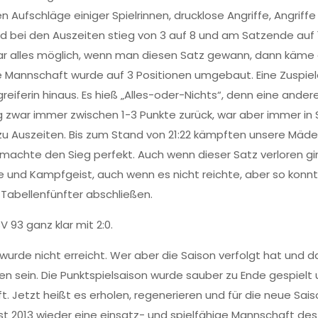
n Aufschläge einiger Spielrinnen, drucklose Angriffe, Angriffe 
and bei den Auszeiten stieg von 3 auf 8 und am Satzende au
war alles möglich, wenn man diesen Satz gewann, dann käme d
ie Mannschaft wurde auf 3 Positionen umgebaut. Eine Zuspiele
greiferin hinaus. Es hieß „Alles-oder-Nichts“, denn eine ande
lag zwar immer zwischen 1-3 Punkte zurück, war aber immer 
zu Auszeiten. Bis zum Stand von 21:22 kämpften unsere Mäde
machte den Sieg perfekt. Auch wenn dieser Satz verloren gi
gie und Kampfgeist, auch wenn es nicht reichte, aber so ko
Tabellenfünfter abschließen.
 93 ganz klar mit 2:0.
wurde nicht erreicht. Wer aber die Saison verfolgt hat und d
den sein. Die Punktspielsaison wurde sauber zu Ende gespiel
t. Jetzt heißt es erholen, regenerieren und für die neue Sa
st 2013 wieder eine einsatz- und spielfähige Mannschaft des