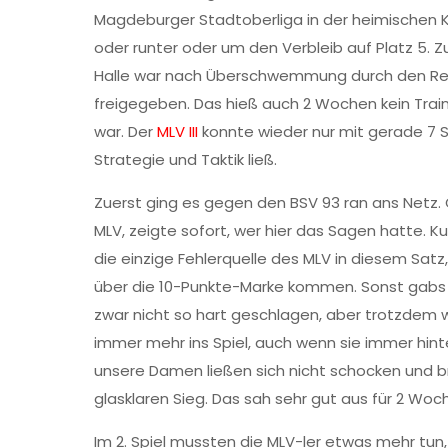
Magdeburger Stadtoberliga in der heimischen 
oder runter oder um den Verbleib auf Platz 5. 
Halle war nach Überschwemmung durch den Re
freigegeben. Das hieß auch 2 Wochen kein Train
war. Der
MLV III
konnte wieder nur mit gerade 7 Sp
Strategie und Taktik ließ.
Zuerst ging es gegen den BSV 93 ran ans Netz. G
MLV, zeigte sofort, wer hier das Sagen hatte. 
die einzige Fehlerquelle des MLV in diesem Sa
über die 10-Punkte-Marke kommen. Sonst gabs r
zwar nicht so hart geschlagen, aber trotzdem w
immer mehr ins Spiel, auch wenn sie immer hinte
unsere Damen ließen sich nicht schocken und b
glasklaren Sieg. Das sah sehr gut aus für 2 Woche
Im 2. Spiel mussten die MLV-ler etwas mehr tun,