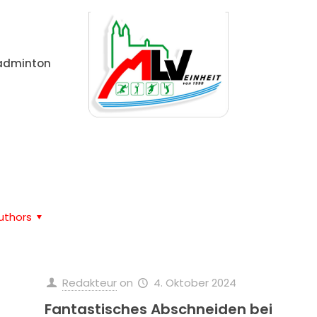
adminton
Home
Redakteur
uthors
Redakteur
on
4. Oktober 2024
Fantastisches Abschneiden bei