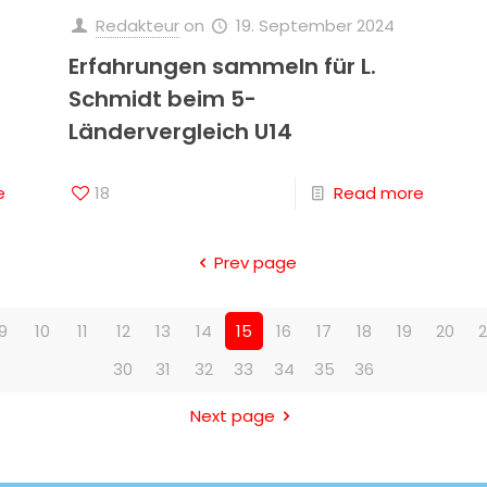
Redakteur
on
19. September 2024
Erfahrungen sammeln für L.
Schmidt beim 5-
Ländervergleich U14
e
18
Read more
Prev page
9
10
11
12
13
14
15
16
17
18
19
20
2
30
31
32
33
34
35
36
Next page