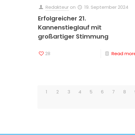
Redakteur
on
19. September 2024
Erfolgreicher 21.
Kannenstieglauf mit
großartiger Stimmung
28
Read mor
1
2
3
4
5
6
7
8