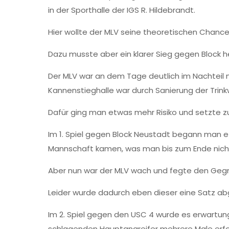
in der Sporthalle der IGS R. Hildebrandt.
Hier wollte der MLV seine theoretischen Chan
Dazu musste aber ein klarer Sieg gegen Block h
Der MLV war an dem Tage deutlich im Nachteil 
Kannenstieghalle war durch Sanierung der Trink
Dafür ging man etwas mehr Risiko und setzte zu
Im 1. Spiel gegen Block Neustadt begann man et
Mannschaft kamen, was man bis zum Ende nicht
Aber nun war der MLV wach und fegte den Gegner
Leider wurde dadurch eben dieser eine Satz ab
Im 2. Spiel gegen den USC 4 wurde es erwartun
schlagenden Hauptangreifer mehrere Male erfolg