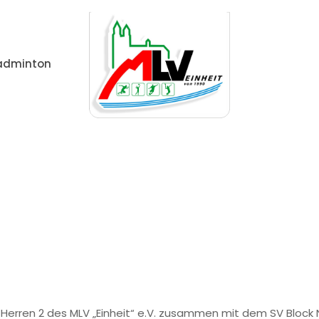
adminton
emein
Volleyball Stadtliga Herren – Noch Aufstiegschan
 Herren 2 des MLV „Einheit“ e.V. zusammen mit dem SV Block