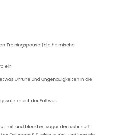
hen Trainingspause (die heimische
o ein.
r etwas Unruhe und Ungenauigkeiten in die
ssatz meist der Fall war.
ut mit und blockten sogar den sehr hart
ten Fall sogar 8 Punkte zurück und kam nie