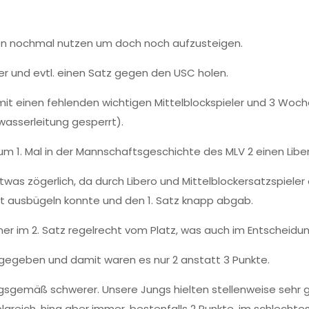
cen nochmal nutzen um doch noch aufzusteigen.
er und evtl. einen Satz gegen den USC holen.
mit einen fehlenden wichtigen Mittelblockspieler und 3 Woc
wasserleitung gesperrt).
m 1. Mal in der Mannschaftsgeschichte des MLV 2 einen Liber
was zögerlich, da durch Libero und Mittelblockersatzspiele
 ausbügeln konnte und den 1. Satz knapp abgab.
 im 2. Satz regelrecht vom Platz, was auch im Entscheidung
gegeben und damit waren es nur 2 anstatt 3 Punkte.
gsgemäß schwerer. Unsere Jungs hielten stellenweise sehr g
reich, hing aber immer, bestenfalls 2 Punkte, im schlechtes