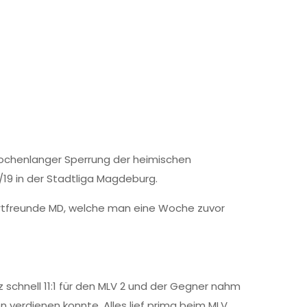
wochenlanger Sperrung der heimischen
/19 in der Stadtliga Magdeburg.
Sportfreunde MD, welche man eine Woche zuvor
z schnell 11:1 für den MLV 2 und der Gegner nahm
n verdienen konnte. Alles lief prima beim MLV,