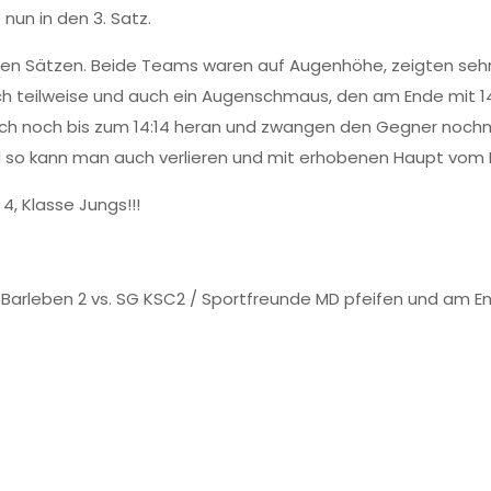
un in den 3. Satz.
den Sätzen. Beide Teams waren auf Augenhöhe, zeigten sehr
h teilweise und auch ein Augenschmaus, den am Ende mit 14:
ich noch bis zum 14:14 heran und zwangen den Gegner nochma
nd so kann man auch verlieren und mit erhobenen Haupt vom
4, Klasse Jungs!!!
 Barleben 2 vs. SG KSC2 / Sportfreunde MD pfeifen und am End