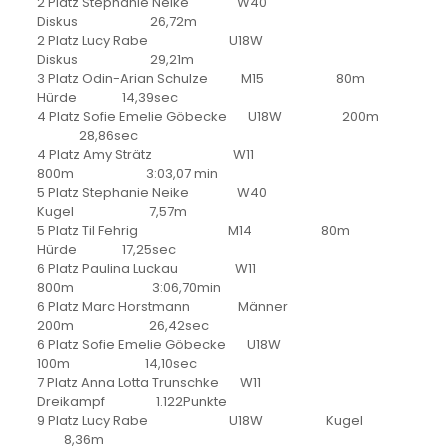
2 Platz Stephanie Neike W40
Diskus 26,72m
2 Platz Lucy Rabe U18W
Diskus 29,21m
3 Platz Odin-Arian Schulze M15 80m
Hürde 14,39sec
4 Platz Sofie Emelie Göbecke U18W 200m
28,86sec
4 Platz Amy Strätz W11
800m 3:03,07 min
5 Platz Stephanie Neike W40
Kugel 7,57m
5 Platz Til Fehrig M14 80m
Hürde 17,25sec
6 Platz Paulina Luckau W11
800m 3:06,70min
6 Platz Marc Horstmann Männer
200m 26,42sec
6 Platz Sofie Emelie Göbecke U18W
100m 14,10sec
7 Platz Anna Lotta Trunschke W11
Dreikampf 1.122Punkte
9 Platz Lucy Rabe U18W Kugel
8,36m