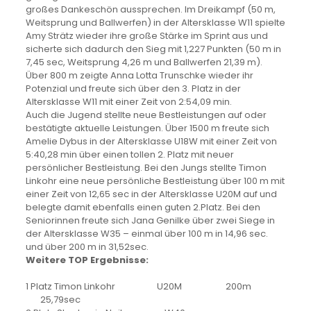
großes Dankeschön aussprechen. Im Dreikampf (50 m,
Weitsprung und Ballwerfen) in der Altersklasse W11 spielte
Amy Strätz wieder ihre große Stärke im Sprint aus und
sicherte sich dadurch den Sieg mit 1,227 Punkten (50 m in
7,45 sec, Weitsprung 4,26 m und Ballwerfen 21,39 m).
Über 800 m zeigte Anna Lotta Trunschke wieder ihr
Potenzial und freute sich über den 3. Platz in der
Altersklasse W11 mit einer Zeit von 2:54,09 min.
Auch die Jugend stellte neue Bestleistungen auf oder
bestätigte aktuelle Leistungen. Über 1500 m freute sich
Amelie Dybus in der Altersklasse U18W mit einer Zeit von
5:40,28 min über einen tollen 2. Platz mit neuer
persönlicher Bestleistung. Bei den Jungs stellte Timon
Linkohr eine neue persönliche Bestleistung über 100 m mit
einer Zeit von 12,65 sec in der Altersklasse U20M auf und
belegte damit ebenfalls einen guten 2.Platz. Bei den
Seniorinnen freute sich Jana Genilke über zwei Siege in
der Altersklasse W35 – einmal über 100 m in 14,96 sec.
und über 200 m in 31,52sec.
Weitere TOP Ergebnisse:
1 Platz Timon Linkohr U20M 200m
25,79sec