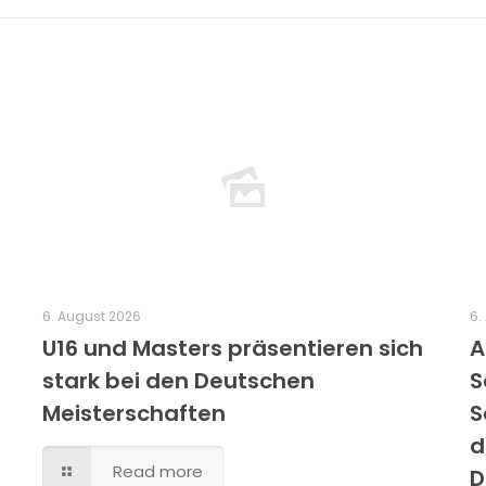
6. August 2026
6.
U16 und Masters präsentieren sich
A
stark bei den Deutschen
S
Meisterschaften
S
d
Read more
D