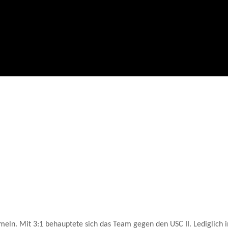
Home
Allgemein
Weitere 3 Punkte für MLV1
ln. Mit 3:1 behauptete sich das Team gegen den USC II. Lediglich 