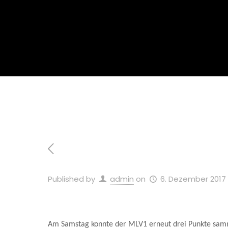
Published by
admin
on
6. Dezember 2017
Am Samstag konnte der MLV1 erneut drei Punkte samme