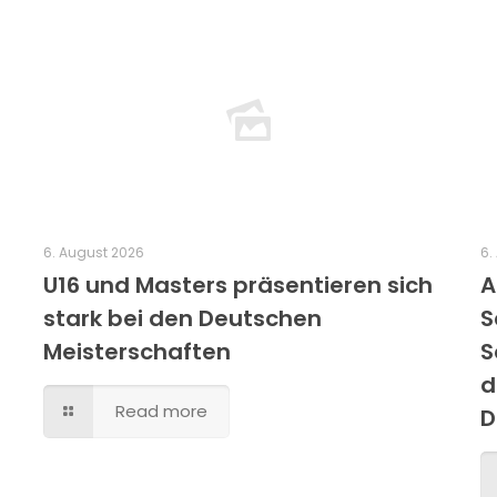
6. August 2026
6.
U16 und Masters präsentieren sich
A
stark bei den Deutschen
S
Meisterschaften
S
d
Read more
D