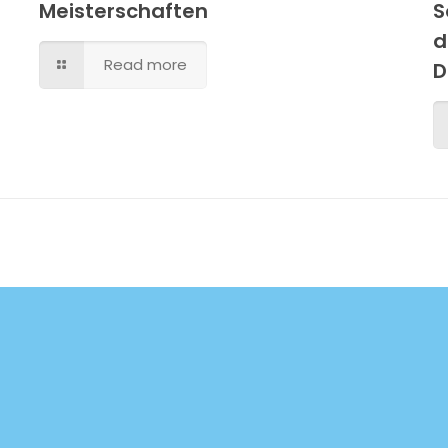
Meisterschaften
S
d
Read more
D