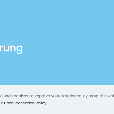
ärung
te uses cookies to improve your experience. By using this we
served |
ur
Data Protection Policy
.