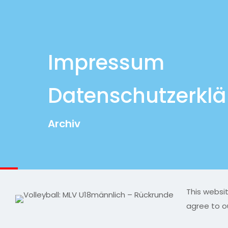
Impressum
Datenschutzerkl
Archiv
This websi
© 2026 MLV-Einheit by Leon Lange | All Rights Re
agree to o