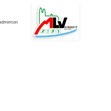
adminton
me
Allgemein
Volleyball: MLV U18männlich – Rückr