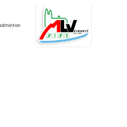
adminton
Home
Fußball, Badminton & Gymnastik – Schnupperkur