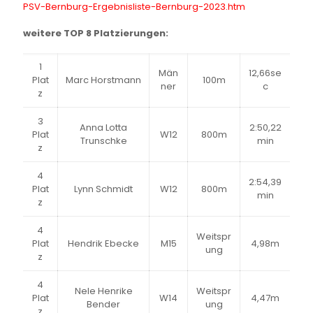
PSV-
Bernburg-Ergebnisliste-
Bernburg-2023.htm
weitere TOP 8 Platzierungen:
1
Män
12,66se
Plat
Marc Horstmann
100m
ner
c
z
3
Anna Lotta
2:50,22
Plat
W12
800m
Trunschke
min
z
4
2:54,39
Plat
Lynn Schmidt
W12
800m
min
z
4
Weitspr
Plat
Hendrik Ebecke
M15
4,98m
ung
z
4
Nele Henrike
Weitspr
Plat
W14
4,47m
Bender
ung
z