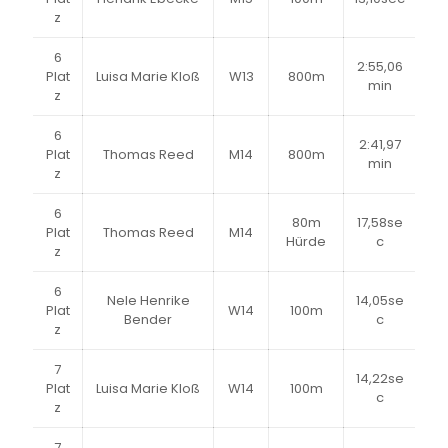
z
6
2:55,06
Plat
Luisa Marie Kloß
W13
800m
min
z
6
2:41,97
Plat
Thomas Reed
M14
800m
min
z
6
80m
17,58se
Plat
Thomas Reed
M14
Hürde
c
z
6
Nele Henrike
14,05se
Plat
W14
100m
Bender
c
z
7
14,22se
Plat
Luisa Marie Kloß
W14
100m
c
z
7