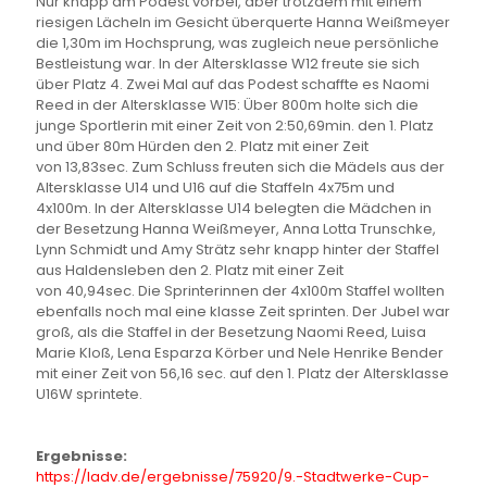
Nur knapp am Podest vorbei, aber trotzdem mit einem
riesigen Lächeln im Gesicht überquerte Hanna Weißmeyer
die 1,30m im Hochsprung, was zugleich neue persönliche
Bestleistung war. In der Altersklasse W12 freute sie sich
über Platz 4. Zwei Mal auf das Podest schaffte es Naomi
Reed in der Altersklasse W15: Über 800m holte sich die
junge Sportlerin mit einer Zeit von 2:50,69min. den 1. Platz
und über 80m Hürden den 2. Platz mit einer Zeit
von 13,83sec. Zum Schluss freuten sich die Mädels aus der
Altersklasse U14 und U16 auf die Staffeln 4x75m und
4x100m. In der Altersklasse U14 belegten die Mädchen in
der Besetzung Hanna Weißmeyer, Anna Lotta Trunschke,
Lynn Schmidt und Amy Strätz sehr knapp hinter der Staffel
aus Haldensleben den 2. Platz mit einer Zeit
von 40,94sec. Die Sprinterinnen der 4x100m Staffel wollten
ebenfalls noch mal eine klasse Zeit sprinten. Der Jubel war
groß, als die Staffel in der Besetzung Naomi Reed, Luisa
Marie Kloß, Lena Esparza Körber und Nele Henrike Bender
mit einer Zeit von 56,16 sec. auf den 1. Platz der Altersklasse
U16W sprintete.
Ergebnisse:
https://ladv.de/ergebnisse/
75920/9.-Stadtwerke-Cup-