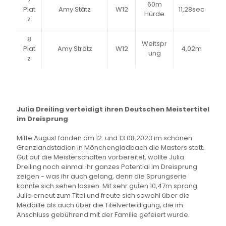
60m
Plat
Amy Stätz
W12
11,28sec
Hürde
z
8
Weitspr
Plat
Amy Strätz
W12
4,02m
ung
z
Julia Dreiling verteidigt ihren Deutschen Meistertitel
im Dreisprung
Mitte August fanden am 12. und 13.08.2023 im schönen
Grenzlandstadion in Mönchengladbach die Masters statt.
Gut auf die Meisterschaften vorbereitet, wollte Julia
Dreiling noch einmal ihr ganzes Potential im Dreisprung
zeigen - was ihr auch gelang, denn die Sprungserie
konnte sich sehen lassen. Mit sehr guten 10,47m sprang
Julia erneut zum Titel und freute sich sowohl über die
Medaille als auch über die Titelverteidigung, die im
Anschluss gebührend mit der Familie gefeiert wurde.