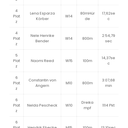
4
Lena Esparza
80mHür
17,62se
Plat
W14
Körber
de
c
z
4
Nele Henrike
2:54,79
Plat
W14
800m
Bender
sec
z
5
14,37se
Plat
Naomi Reed
W15
100m
c
z
6
Constantin von
3:07,68
Plat
M10
800m
Angern
min
z
6
Dreika
Plat
Nelda Pescheck
W10
1114 Pkt
mpf
z
6
Plat
Hendrik Ebecke
M15
100m
13,10sec