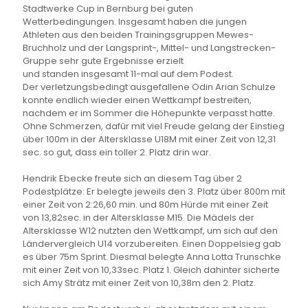
Stadtwerke Cup in Bernburg bei guten
Wetterbedingungen. Insgesamt haben die jungen
Athleten aus den beiden Trainingsgruppen Mewes-
Bruchholz und der Langsprint-, Mittel- und Langstrecken-
Gruppe sehr gute Ergebnisse erzielt
und standen insgesamt 11-mal auf dem Podest.
Der verletzungsbedingt ausgefallene Odin Arian Schulze
konnte endlich wieder einen Wettkampf bestreiten,
nachdem er im Sommer die Höhepunkte verpasst hatte.
Ohne Schmerzen, dafür mit viel Freude gelang der Einstieg
über 100m in der Altersklasse U18M mit einer Zeit von 12,31
sec. so gut, dass ein toller 2. Platz drin war.
Hendrik Ebecke freute sich an diesem Tag über 2
Podestplätze: Er belegte jeweils den 3. Platz über 800m mit
einer Zeit von 2:26,60 min. und 80m Hürde mit einer Zeit
von 13,82sec. in der Altersklasse M15. Die Mädels der
Altersklasse W12 nutzten den Wettkampf, um sich auf den
Ländervergleich U14 vorzubereiten. Einen Doppelsieg gab
es über 75m Sprint. Diesmal belegte Anna Lotta Trunschke
mit einer Zeit von 10,33sec. Platz 1. Gleich dahinter sicherte
sich Amy Strätz mit einer Zeit von 10,38m den 2. Platz.