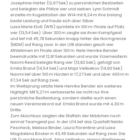
Josephine Harter (12,97 Sek) zu persönlichen Bestzeiten
und belegten die Plätze vier und sieben. Lynn Schmidt
erzielte im Kugelstoßen der W14 mit 8,24 m ihre bislang
beste Leistung und freute sich über Silber.
Luisa Marie Kloß (W15) sprintete im 100 m-Finale auf Platz
vier (13,54 Sek). Über 300 m zeigte sie ihren Kampfgeist
und lief mit 45,78 Sekunden knapp hinter die Normgrenze
(MDM) auf Rang zwei. In der U18 standen gleich vier
Athletinnen im Finale über 100 m: Nele Henrike Bender
beeindruckte mit 12,81 Sekunden und wurde Vizemeisterin.
Naomi Reed belegte Rang vier (13,82 Sek), gefolgt von
Emilia Brand (14,54 Sek) und Maja Velibekov (14,60 Sek).
Naomi lief über 100 m Hürden in 17,27 Sek und über 400 m in
67,34 Sek auf Rang zwei.
Im Weitsprung setzte Nele Henrike Bender ein weiteres
Highlight: Mit 5,27 m verbesserte sie nicht nur ihre
persönliche Bestleistung, sondern stellte auch einen
neuen Vereinsrekord auf. Emilia Brand wurde mit 4,30 m
Dritte.
Zum Abschluss zeigten die Staffeln der Mädchen noch
einmal Teamgeist pur. In der U14 lief das Quartett Nelda
Pescheck, Melissa Binder, Laura Florentine und Luisa
Magdalena Böcker in 43,45 Sekunden auf Rang zwei. Die
U16 (Luisa Marie Kloß, Alina Velibekov, Hanna Weißmeyer,