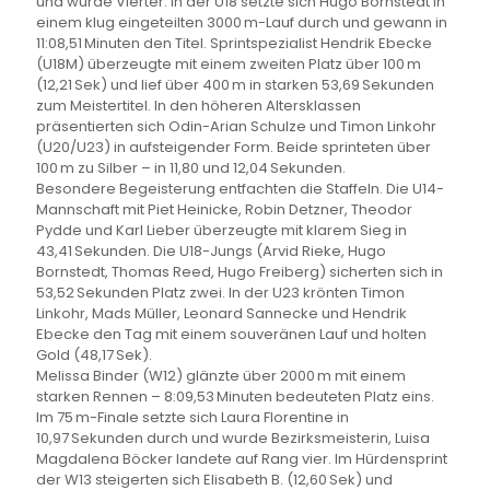
und wurde Vierter. In der U18 setzte sich Hugo Bornstedt in
einem klug eingeteilten 3000 m-Lauf durch und gewann in
11:08,51 Minuten den Titel. Sprintspezialist Hendrik Ebecke
(U18M) überzeugte mit einem zweiten Platz über 100 m
(12,21 Sek) und lief über 400 m in starken 53,69 Sekunden
zum Meistertitel. In den höheren Altersklassen
präsentierten sich Odin-Arian Schulze und Timon Linkohr
(U20/U23) in aufsteigender Form. Beide sprinteten über
100 m zu Silber – in 11,80 und 12,04 Sekunden.
Besondere Begeisterung entfachten die Staffeln. Die U14-
Mannschaft mit Piet Heinicke, Robin Detzner, Theodor
Pydde und Karl Lieber überzeugte mit klarem Sieg in
43,41 Sekunden. Die U18-Jungs (Arvid Rieke, Hugo
Bornstedt, Thomas Reed, Hugo Freiberg) sicherten sich in
53,52 Sekunden Platz zwei. In der U23 krönten Timon
Linkohr, Mads Müller, Leonard Sannecke und Hendrik
Ebecke den Tag mit einem souveränen Lauf und holten
Gold (48,17 Sek).
Melissa Binder (W12) glänzte über 2000 m mit einem
starken Rennen – 8:09,53 Minuten bedeuteten Platz eins.
Im 75 m-Finale setzte sich Laura Florentine in
10,97 Sekunden durch und wurde Bezirksmeisterin, Luisa
Magdalena Böcker landete auf Rang vier. Im Hürdensprint
der W13 steigerten sich Elisabeth B. (12,60 Sek) und