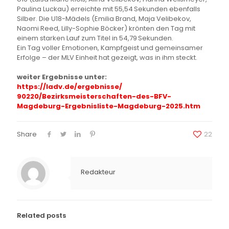
Paulina Luckau) erreichte mit 55,54 Sekunden ebenfalls
Silber. Die U18-Mädels (Emilia Brand, Maja Velibekov,
Naomi Reed, Lilly-Sophie Böcker) krönten den Tag mit
einem starken Lauf zum Titel in 54,79 Sekunden.
Ein Tag voller Emotionen, Kampfgeist und gemeinsamer
Erfolge – der MLV Einheit hat gezeigt, was in ihm steckt.
weiter Ergebnisse unter:
https://ladv.de/ergebnisse/
90220/Bezirksmeisterschaften-
des-BFV-
Magdeburg-
Ergebnisliste-Magdeburg-2025.
htm
Share
22
Redakteur
Related posts