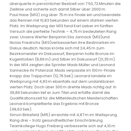
überquerte in persönlicher Bestzeit von 7:50,72 Minuten die
Ziellinie und sicherte sich damit Silber über 2000 m.
Paul Hase (M13) zog über 75 m ins Finale ein und beendete
das Rennen mit 10,83 Sekunden auf einem starken vierten
Platz. Im Weitsprung der M13 fand Karl Lieber im fünften
Versuch die perfekte Technik – 4,75 m bedeuteten Rang
zwei. Unsere Werfer Benjamin Elia Jannack (M13)und
Niclas Friedrichs (M13)verbesserten ihre Bestmarken im
Diskus deutlich. Niclas krönte sich mit 24,45 m zum
Bezirksmeister im Diskuswurf, Benjamin holte Bronze im
Kugelstoßen (8,66 m) und Silber im Diskuswurf (21,35 m).
In der M14 zeigten die Sprinter Mads Müller und Leonard
Sannecke ihr Potenzial. Mads verpasste im 100 m-Finale
knapp das Treppchen (12,76 Sek), Leonard landete im
Weitsprung mit 4,83 m ebenfalls auf dem undankbaren
vierten Platz. Doch über 300 m drehte Mads richtig auf: In
39,89 Sekunden lief er zum Titel und erfüllte damit die
Qualifikationszeit für die Mitteldeutschen Meisterschaften.
Leonard komplettierte das Ergebnis mit Bronze
(48,63 Sek).
Simon Birkefeld (M15) erreichte mit 4,87 m im Weitsprung
Rang drei – trotz gesundheitlicher Einschränkung.
Teamkollege Hugo Freiberg verbesserte sich auf 4,10 m