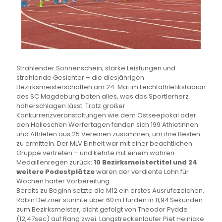
Strahlender Sonnenschein, starke Leistungen und
strahlende Gesichter – die diesjährigen
Bezirksmeisterschaften am 24. Mai im Leichtathletikstadion
des SC Magdeburg boten alles, was das Sportlerherz
höherschlagen lässt. Trotz großer
Konkurrenzveranstaltungen wie dem Ostseepokal oder
den Halleschen Werfertagen fanden sich 199 Athletinnen
und Athleten aus 25 Vereinen zusammen, um ihre Besten
zu ermitteln. Der MLV Einheit war mit einer beachtlichen
Gruppe vertreten – und kehrte mit einem wahren
Medaillenregen zurück:
10 Bezirksmeistertitel und 24
weitere Podestplätze
waren der verdiente Lohn für
Wochen harter Vorbereitung.
Bereits zu Beginn setzte die M12 ein erstes Ausrufezeichen.
Robin Detzner stürmte über 60 m Hürden in 11,94 Sekunden
zum Bezirksmeister, dicht gefolgt von Theodor Pydde
(12,47sec) auf Rang zwei. Langstreckenläufer Piet Heinicke