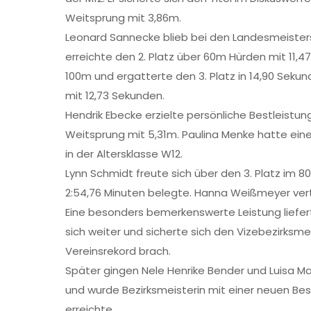
Weitsprung mit 3,86m.
Leonard Sannecke blieb bei den Landesmeistersc
erreichte den 2. Platz über 60m Hürden mit 11,4
100m und ergatterte den 3. Platz in 14,90 Sekund
mit 12,73 Sekunden.
Hendrik Ebecke erzielte persönliche Bestleistu
Weitsprung mit 5,31m. Paulina Menke hatte eine
in der Altersklasse W12.
Lynn Schmidt freute sich über den 3. Platz im 8
2:54,76 Minuten belegte. Hanna Weißmeyer verte
Eine besonders bemerkenswerte Leistung lieferte 
sich weiter und sicherte sich den Vizebezirksme
Vereinsrekord brach.
Später gingen Nele Henrike Bender und Luisa Ma
und wurde Bezirksmeisterin mit einer neuen Bes
erreichte.