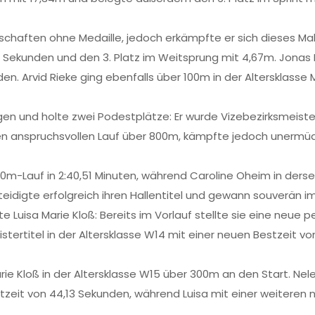
haften ohne Medaille, jedoch erkämpfte er sich dieses Mal z
7 Sekunden und den 3. Platz im Weitsprung mit 4,67m. Jonas 
en. Arvid Rieke ging ebenfalls über 100m in der Altersklasse 
ngen und holte zwei Podestplätze: Er wurde Vizebezirksmeist
n anspruchsvollen Lauf über 800m, kämpfte jedoch unermüdli
00m-Lauf in 2:40,51 Minuten, während Caroline Oheim in dersel
idigte erfolgreich ihren Hallentitel und gewann souverän i
Luisa Marie Kloß: Bereits im Vorlauf stellte sie eine neue per
istertitel in der Altersklasse W14 mit einer neuen Bestzeit 
rie Kloß in der Altersklasse W15 über 300m an den Start. Nel
tzeit von 44,13 Sekunden, während Luisa mit einer weiteren n