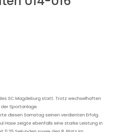
ften U14-U16
n des SC Magdeburg statt. Trotz wechselhaften
 der Sportanlage.
erte diesen Samstag seinen verdienten Erfolg.
l Hase zeigte ebenfalls eine starke Leistung in
it 11,25 Sekunden sowie den 8. Platz im