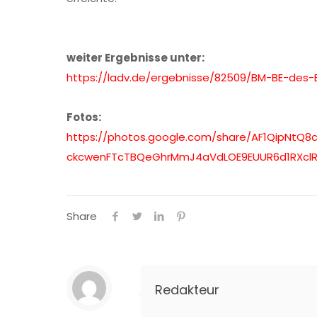
weiter Ergebnisse unter:
https://ladv.de/ergebnisse/
82509/BM-BE-des-
Fotos:
https://photos.google.com/
share/
AF1QipNtQ8
ckcwenFTcTBQeGhrMmJ4aVdLOE9EUU
R6d1RXcl
Share
Redakteur