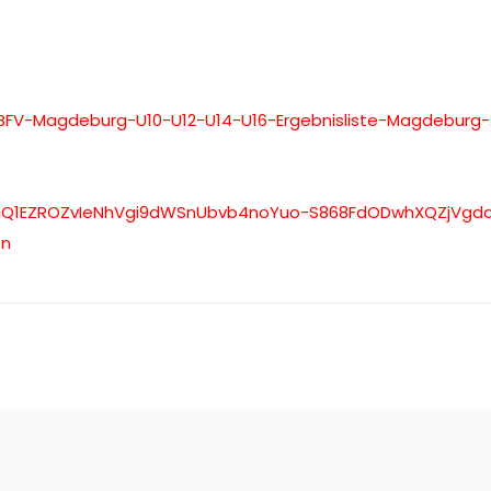
BFV-Magdeburg-
U10-U12-U14-U16-Ergebnisliste-
Magdeburg-
cQ1EZROZvIeNhVgi9dWS
nUbvb4noYuo-
S868FdODwhXQZjVgd
Rn