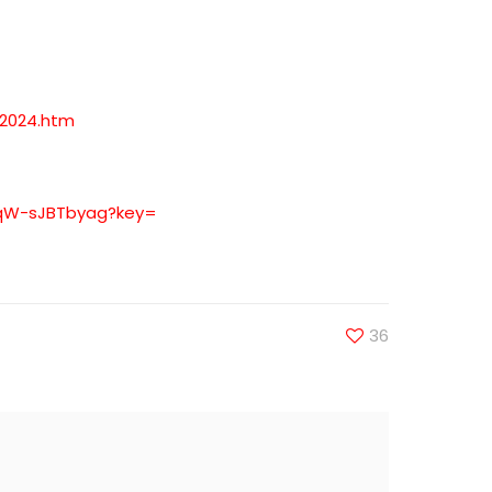
2024.htm
qW-sJBTbyag?
key=
36