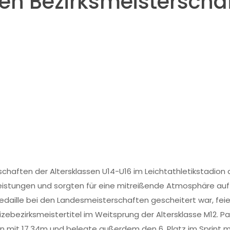
den Bezirksmeisterscha
schaften der Altersklassen U14-U16 im Leichtathletikstadio
eistungen und sorgten für eine mitreißende Atmosphäre auf
Medaille bei den Landesmeisterschaften gescheitert war, fei
zebezirksmeistertitel im Weitsprung der Altersklasse M12. Pau
rfen mit 17,34m und belegte außerdem den 6. Platz im Sprint m