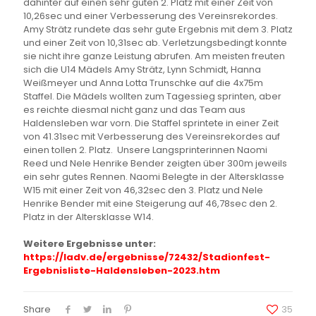
dahinter auf einen sehr guten 2. Platz mit einer Zeit von
10,26sec und einer Verbesserung des Vereinsrekordes.
Amy Strätz rundete das sehr gute Ergebnis mit dem 3. Platz
und einer Zeit von 10,31sec ab. Verletzungsbedingt konnte
sie nicht ihre ganze Leistung abrufen. Am meisten freuten
sich die U14 Mädels Amy Strätz, Lynn Schmidt, Hanna
Weißmeyer und Anna Lotta Trunschke auf die 4x75m
Staffel. Die Mädels wollten zum Tagessieg sprinten, aber
es reichte diesmal nicht ganz und das Team aus
Haldensleben war vorn. Die Staffel sprintete in einer Zeit
von 41.31sec mit Verbesserung des Vereinsrekordes auf
einen tollen 2. Platz. Unsere Langsprinterinnen Naomi
Reed und Nele Henrike Bender zeigten über 300m jeweils
ein sehr gutes Rennen. Naomi Belegte in der Altersklasse
W15 mit einer Zeit von 46,32sec den 3. Platz und Nele
Henrike Bender mit eine Steigerung auf 46,78sec den 2.
Platz in der Altersklasse W14.
Weitere Ergebnisse unter:
https://ladv.de/ergebnisse/
72432/Stadionfest-
Ergebnisliste-Haldensleben-
2023.htm
Share
35