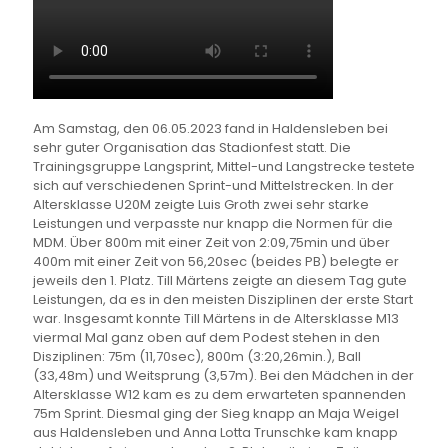
Am Samstag, den 06.05.2023 fand in Haldensleben bei
sehr guter Organisation das Stadionfest statt. Die
Trainingsgruppe Langsprint, Mittel-und Langstrecke testete
sich auf verschiedenen Sprint-und Mittelstrecken. In der
Altersklasse U20M zeigte Luis Groth zwei sehr starke
Leistungen und verpasste nur knapp die Normen für die
MDM. Über 800m mit einer Zeit von 2:09,75min und über
400m mit einer Zeit von 56,20sec (beides PB) belegte er
jeweils den 1. Platz. Till Märtens zeigte an diesem Tag gute
Leistungen, da es in den meisten Disziplinen der erste Start
war. Insgesamt konnte Till Märtens in de Altersklasse M13
viermal Mal ganz oben auf dem Podest stehen in den
Disziplinen: 75m (11,70sec), 800m (3:20,26min.), Ball
(33,48m) und Weitsprung (3,57m). Bei den Mädchen in der
Altersklasse W12 kam es zu dem erwarteten spannenden
75m Sprint. Diesmal ging der Sieg knapp an Maja Weigel
aus Haldensleben und Anna Lotta Trunschke kam knapp