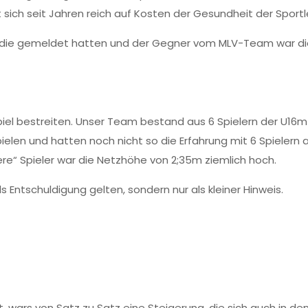
sich seit Jahren reich auf Kosten der Gesundheit der Sportler
ten die gemeldet hatten und der Gegner vom MLV-Team war
piel bestreiten. Unser Team bestand aus 6 Spielern der U16
elen und hatten noch nicht so die Erfahrung mit 6 Spielern
inere“ Spieler war die Netzhöhe von 2;35m ziemlich hoch.
s Entschuldigung gelten, sondern nur als kleiner Hinweis.
wars von Satz zu Satz eine Steigerung, die sich auch in de