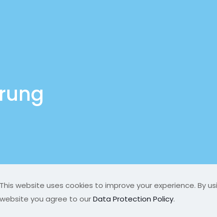
ärung
This website uses cookies to improve your experience. By usi
served |
website you agree to our
Data Protection Policy
.