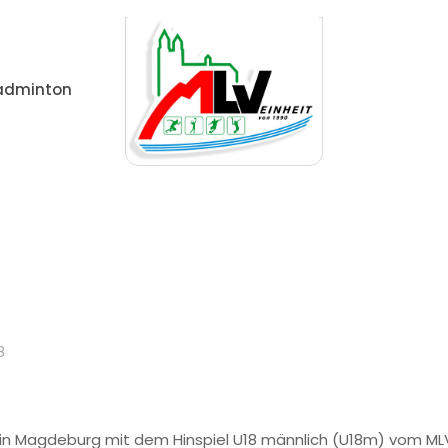
adminton
Allgemein
Volleyball: MLV-Jugend U18 männlich zahl
8
 in Magdeburg mit dem Hinspiel U18 männlich (U18m) vom MLV 