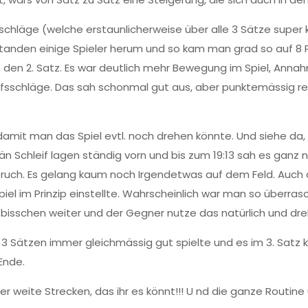
 Aufschläge (welche erstaunlicherweise über alle 3 Sätze super
f standen einige Spieler herum und so kam man grad so auf 8 
 in den 2. Satz. Es war deutlich mehr Bewegung im Spiel, An
ffsschläge. Das sah schonmal gut aus, aber punktemässig re
amit man das Spiel evtl. noch drehen könnte. Und siehe da
tän Schleif lagen ständig vorn und bis zum 19:13 sah es gan
bruch. Es gelang kaum noch Irgendetwas auf dem Feld. Auch d
iel im Prinzip einstellte. Wahrscheinlich war man so überras
 bisschen weiter und der Gegner nutze das natürlich und dre
3 Sätzen immer gleichmässig gut spielte und es im 3. Satz 
Ende.
 weite Strecken, das ihr es könnt!!! U nd die ganze Routine 