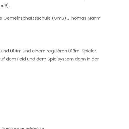
!!!).
 die Gemeinschaftsschule (GmS) „Thomas Mann“
m und U14m und einem regulären U18m-Spieler.
 auf dem Feld und dem Spielsystem dann in der
n Punkten ausdrückte.