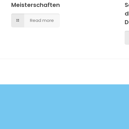
Meisterschaften
S
d
Read more
D