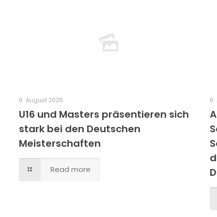
6. August 2026
6.
U16 und Masters präsentieren sich
A
stark bei den Deutschen
S
Meisterschaften
S
d
Read more
D