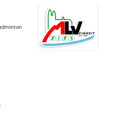
adminton
Home
Allgemein
Volleyball Herren (Landesoberliga
7