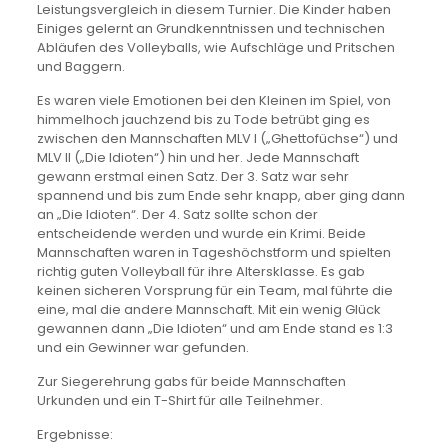
Leistungsvergleich in diesem Turnier. Die Kinder haben
Einiges gelernt an Grundkenntnissen und technischen
Abläufen des Volleyballs, wie Aufschläge und Pritschen
und Baggern.
Es waren viele Emotionen bei den Kleinen im Spiel, von
himmelhoch jauchzend bis zu Tode betrübt ging es
zwischen den Mannschaften MLV I („Ghettofüchse“) und
MLV II („Die Idioten“) hin und her. Jede Mannschaft
gewann erstmal einen Satz. Der 3. Satz war sehr
spannend und bis zum Ende sehr knapp, aber ging dann
an „Die Idioten“. Der 4. Satz sollte schon der
entscheidende werden und wurde ein Krimi. Beide
Mannschaften waren in Tageshöchstform und spielten
richtig guten Volleyball für ihre Altersklasse. Es gab
keinen sicheren Vorsprung für ein Team, mal führte die
eine, mal die andere Mannschaft. Mit ein wenig Glück
gewannen dann „Die Idioten“ und am Ende stand es 1:3
und ein Gewinner war gefunden.
Zur Siegerehrung gabs für beide Mannschaften
Urkunden und ein T-Shirt für alle Teilnehmer.
Ergebnisse: