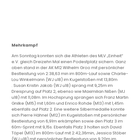
Mehrkampf
Am Sonntag konnten sich die Athleten des MLV „Einheit“
e.V. gleich Dreizehn Mal einen Podestplatz sichern. Ganz
oben stand in der AK M12 Wilhelm Groo mit persönlicher
Bestleistung von 2:38,63 min im 800m-Lauf sowie Charlie-
Lou Winkelmann (WJ u18) im Kugelstoßen mit 13,80m
. Susan Kristin Jakob (WJ u18) sprang mit 9,25m im
Dreisprung auf Platz 2, ebenso wie Maximilian Nißen (MJ
u18) mit 11,08m. Im Hochsprung sprangen sich Franz Martin
Gnilke (M15) mit 1,60m und Enrico Rohde (M13) mit 1,45m
ebenfalls auf Platz 2. Eine weitere Silbermedaille konnte
sich Pierre Hähnel (M12) im Kugelstoßen mit persönlicher
Bestleistung von 6,91m erkämpfen sowie den Platz 3 im
60m-Sprint mit 9,15s. Ebenfalls Platz 3 holten sich David
Töpel (M13) im 800m-Lauf mit 2:42,36min, Jessica Stöber
(WJ u18) mit persönlicher Bestleistung von 9,20m im