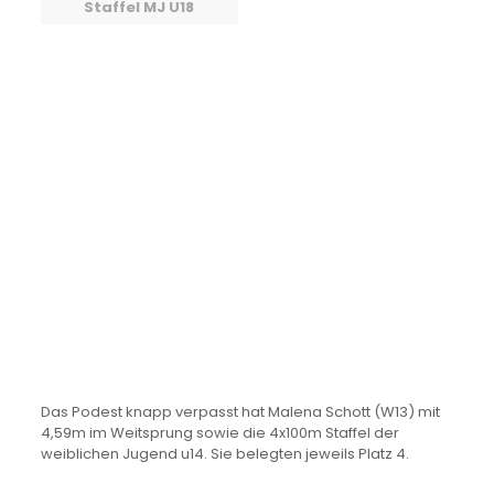
Staffel MJ U18
Das Podest knapp verpasst hat Malena Schott (W13) mit
4,59m im Weitsprung sowie die 4x100m Staffel der
weiblichen Jugend u14. Sie belegten jeweils Platz 4.