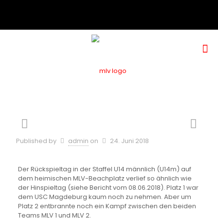
Published by
admin
on
24. Juni 2018
Der Rückspieltag in der Staffel U14 männlich (U14m) auf
dem heimischen MLV-Beachplatz verlief so ähnlich wie
der Hinspieltag (siehe Bericht vom 08.06.2018). Platz 1 war
dem USC Magdeburg kaum noch zu nehmen. Aber um
Platz 2 entbrannte noch ein Kampf zwischen den beiden
Teams MLV 1 und MLV 2.