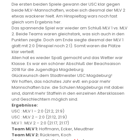
Die ersten beiden Spiele gewann der USC klar gegen
beide MLV-Mannschaften, wobei sich diesmal der MLV 2
etwas wackerer hielt. Am Hinspieltag wars noch fast
gleich vom Ergebnis her.
Das spannende Spiel war wieder am Schluß MLV 1 vs. MLV
2. Beide Teams waren gleichstark, was sich auch in den
Punkten zeigte. Doch am Ende siegte diesmal der MLV 1
glatt mit 2:0 (Hinspiel noch 2:1). Somit waren die Plätze
klar verteilt.
Allen hat es wieder Spaß gemacht und das Wetter war
Klasse. Es war ein schöner Abschluß der Beachsaison
2018 für die Jugendliga Magdeburg.
Glückwunsch dem Stadtmeister USC Magdeburg!
Wir hoffen, das nächstes Jahr evtl. ein paar mehr
Mannschaften bzw. die Schulen Magdeburgs mit dabei
sind, damit mehr Staffeln in den einzelnen Altersklassen
und Geschlechtern möglich sind.
Ergebnisse:
USC : MLV 1 – 2:0 (21:2, 21:9)
USC : MLV 2 – 2:0 (21:12, 21:9)
MLV 1 : MLV 2 – 2:0 (21:17, 21:17)
Team MLV 1:
Hoffmann, Ecker, Meudtner
Team MLV 2:
Rückriem, Koch