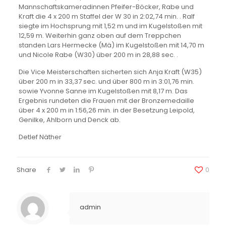
Mannschaftskameradinnen Pfeifer-Böcker, Rabe und
Kraft die 4 x 200 m Staffel der W 30 in 2:02,74 min. . Ralf
siegte im Hochsprung mit 1,52 m und im Kugelstoßen mit
12,59 m. Weiterhin ganz oben auf dem Treppchen
standen Lars Hermecke (Mä) im Kugelstoßen mit 14,70 m
und Nicole Rabe (W30) über 200 m in 28,88 sec. .
Die Vice Meisterschaften sicherten sich Anja Kraft (W35)
über 200 m in 33,37 sec. und über 800 m in 3:01,76 min.
sowie Yvonne Sanne im Kugelstoßen mit 8,17 m. Das
Ergebnis rundeten die Frauen mit der Bronzemedaille
über 4 x 200 m in 1:56,26 min. in der Besetzung Leipold,
Genilke, Ahlborn und Denck ab.
Detlef Näther
Share
0
admin