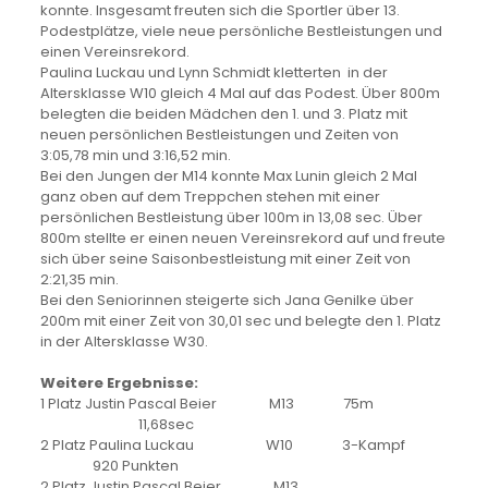
konnte. Insgesamt freuten sich die Sportler über 13.
Podestplätze, viele neue persönliche Bestleistungen und
einen Vereinsrekord.
Paulina Luckau und Lynn Schmidt kletterten in der
Altersklasse W10 gleich 4 Mal auf das Podest. Über 800m
belegten die beiden Mädchen den 1. und 3. Platz mit
neuen persönlichen Bestleistungen und Zeiten von
3:05,78 min und 3:16,52 min.
Bei den Jungen der M14 konnte Max Lunin gleich 2 Mal
ganz oben auf dem Treppchen stehen mit einer
persönlichen Bestleistung über 100m in 13,08 sec. Über
800m stellte er einen neuen Vereinsrekord auf und freute
sich über seine Saisonbestleistung mit einer Zeit von
2:21,35 min.
Bei den Seniorinnen steigerte sich Jana Genilke über
200m mit einer Zeit von 30,01 sec und belegte den 1. Platz
in der Altersklasse W30.
Weitere Ergebnisse:
1 Platz Justin Pascal Beier M13 75m
11,68sec
2 Platz Paulina Luckau W10 3-Kampf
920 Punkten
2 Platz Justin Pascal Beier M13