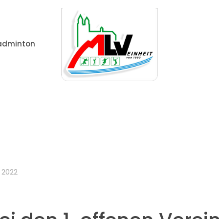
adminton
n
Gute Stimmung bei den 1. offenen Vereinsmeistersch
 2022