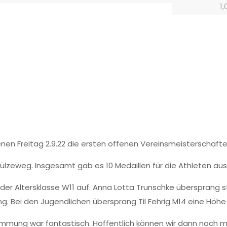
1
n Freitag 2.9.22 die ersten offenen Vereinsmeisterschafte
lzeweg. Insgesamt gab es 10 Medaillen für die Athleten au
er Altersklasse W11 auf. Anna Lotta Trunschke übersprang st
ng. Bei den Jugendlichen übersprang Til Fehrig M14 eine Höhe
Stimmung war fantastisch. Hoffentlich können wir dann noch