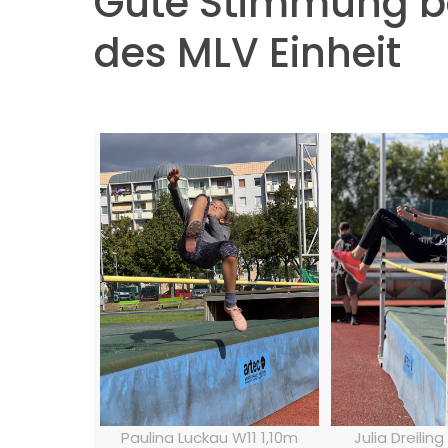
Gute Stimmung be
des MLV Einheit
Paulina Luckau W11 1,10m
Julia Dreilin