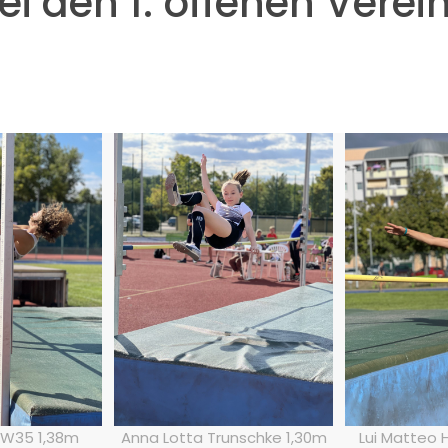
i den 1. offenen Verei
g W35 1,38m
Anna Lotta Trunschke 1,30m
Lui Matteo 