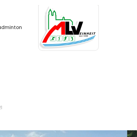
adminton
mein
Erfolgreiche Mehrkämpfer/in bei den Winkelmann
21