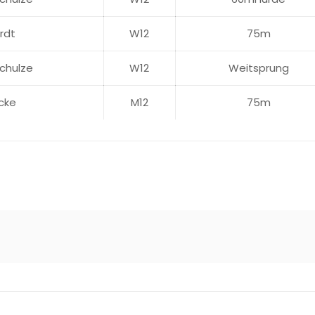
rdt
W12
75m
chulze
W12
Weitsprung
cke
M12
75m