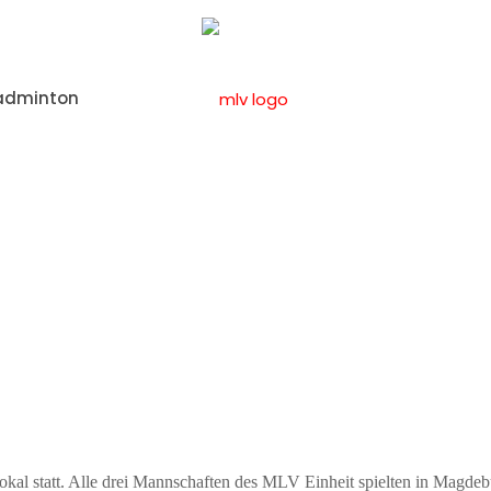
adminton
Home
Allgemein
Damen I in der 3. Runde
al statt. Alle drei Mannschaften des MLV Einheit spielten in Magdebu