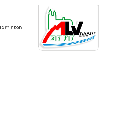
adminton
Home
Kalender_2020_test (kopieren) (kopieren)