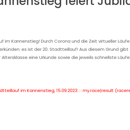
Kannenstieg feiert Jubi
auf im Kannenstieg! Durch Corona und die Zeit virtueller Läu
nden: es ist der 20. Stadtteillauf! Aus diesem Grund gibt e
er Altersklasse eine Urkunde sowie die jeweils schnellste Läuf
adtteillauf im Kannenstieg, 15.09.2023 : : my.race|result (race