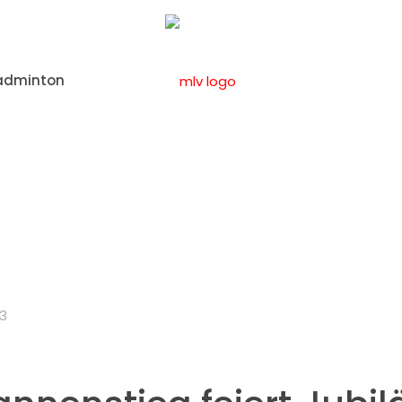
adminton
Allgemein
Stadtteillauf im Kannenstieg feiert Ju
23